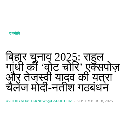
राजनीति
बिहार चुनाव 2025: राहुल
गांधी की ‘वोट चोरि’ एक्सपोज़
और तेजस्वी यादव की यत्रा
चैलेंज मोदी-नतीश गठबंधन
AYODHYADASTAKNEWS@GMAIL.COM
-
SEPTEMBER 18, 2025