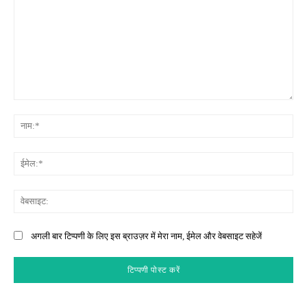
टिप्पणी:
नाम
ईमे
वेब
अगली बार टिप्पणी के लिए इस ब्राउज़र में मेरा नाम, ईमेल और वेबसाइट सहेजें