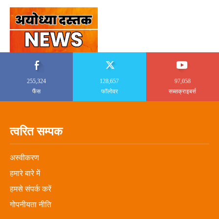
255,324
128,657
97,058
फैंस
फॉलोवर
सब्सक्राइबर्स
त्वरित सम्पक
अस्वीकरण
हमारे बारे में
हमसे संपर्क करें
गोपनीयता नीति