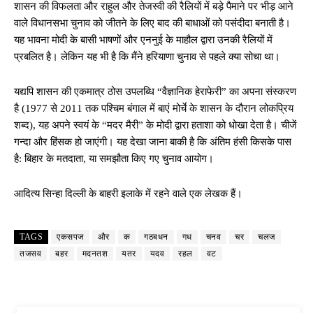
शासन की विफलता और राहुल और तेजस्वी की रैलियों में बड़े पैमाने पर भीड़ आने
वाले विधानसभा चुनाव को जीतने के लिए बाद की बाधाओं को पसंदीदा बनाती है।
यह भावना मोदी के बासी भाषणों और एननुई के माहौल द्वारा उनकी रैलियों में
प्रबलित है। लेकिन यह भी है कि मैंने हरियाणा चुनाव से पहले क्या सोचा था।
यद्यपि शासन की एकमात्र ठोस उपलब्धि “वैज्ञानिक हेराफेरी” का अपना संस्करण
है (1977 से 2011 तक पश्चिम बंगाल में बाएं मोर्चे के शासन के दौरान लोकप्रिय
शब्द), यह अपने स्वयं के “मदर मैरी” के मोदी द्वारा हताशा को धोखा देता है। चीजें
गन्दा और हिंसक हो जाएंगी। यह देखा जाना बाकी है कि अंतिम हंसी किसके पास
है: बिहार के मतदाता, या समझौता किए गए चुनाव आयोग।
आदित्य सिन्हा दिल्ली के बाहरी इलाके में रहने वाले एक लेखक हैं।
TAGS
एकसपज
और
क
गठबधन
गध
चनव
चर
चलज
तजसव
बहर
मदनतश
यतर
यदव
रहल
वट