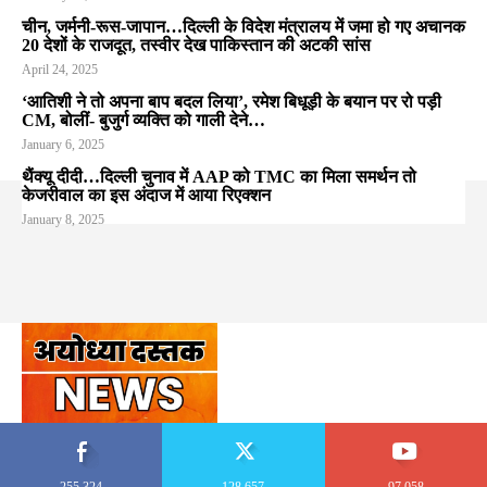
चीन, जर्मनी-रूस-जापान…दिल्ली के विदेश मंत्रालय में जमा हो गए अचानक
20 देशों के राजदूत, तस्वीर देख पाकिस्तान की अटकी सांस
April 24, 2025
‘आतिशी ने तो अपना बाप बदल लिया’, रमेश बिधूड़ी के बयान पर रो पड़ी
CM, बोलीं- बुजुर्ग व्यक्ति को गाली देने…
January 6, 2025
थैंक्यू दीदी…दिल्ली चुनाव में AAP को TMC का मिला समर्थन तो
केजरीवाल का इस अंदाज में आया रिएक्शन
January 8, 2025
255,324
128,657
97,058