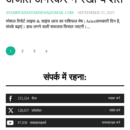
AYODHYADASTAKNEWS@GMAIL.COM
-
SEPTEMBER 25, 2025
स्पेशल रिपोर्ट लाइफ & साइंस आज का राशिफल मेष | Ariesलाभकारी दिन है,
संपर्क बढ़ाएं। हाथ लगने वाली सफलता फिसल जाएगी।...
1
2
3
संपर्क में रहना:
255,324
फैंस
लाइक करें
128,657
फॉलोवर
फॉलो करें
97,058
सब्सक्राइबर्स
सब्सक्राइब करें