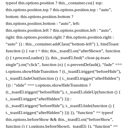
typeof this.options.position ? this._container.css({ top:
this.options.position.top ? this.options.position.top : “auto”,
bottom: this.options.position.bottom ?
this.options.position.bottom : “auto”, left:
this.options.position.left ? this.options.position.left : “auto”,
right: this.options.position.right ? this.options.position.right :
“auto” }) : this._container.addClass(“bottom-left”) }, bindToast:
function () { var t = this; this._toastEl.on(“afterShown”, function
() { t.processLoader() }), this._toastEl.find(“.close-jq-toast-
single”).on(“click”, function (o) { o.preventDefault(), “fade” ===
t.options.showHideTransition ? (t._toastEl.trigger(“beforeHide”),
t._toastEl.fadeOut(function () { t._toastEl.trigger(“afterHidden”)
})) : “slide” === t.options.showHideTransition ?
(t._toastEl.trigger(“beforeHide”), t._toastEl.slideUp(function () {
t._toastEl.trigger(“afterHidden”) })) :
(t._toastEl.trigger(“beforeHide”), t._toastEl.hide(function () {
t._toastEl.trigger(“afterHidden”) })) }), “function” == typeof
this.options.beforeShow && this._toastEl.on(“beforeShow”,
function () { t.options.beforeShow(t._toastEl) }), “function” ==