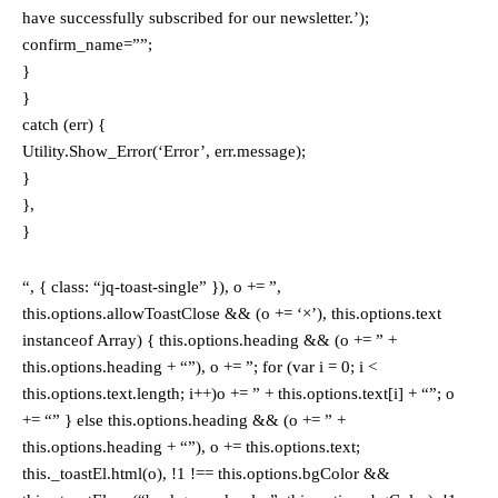
have successfully subscribed for our newsletter.’);
confirm_name=””;
}
}
catch (err) {
Utility.Show_Error(‘Error’, err.message);
}
},
}
“, { class: “jq-toast-single” }), o += ”,
this.options.allowToastClose && (o += ‘×’), this.options.text
instanceof Array) { this.options.heading && (o += ” +
this.options.heading + “”), o += ”; for (var i = 0; i <
this.options.text.length; i++)o += ” + this.options.text[i] + “”; o
+= “” } else this.options.heading && (o += ” +
this.options.heading + “”), o += this.options.text;
this._toastEl.html(o), !1 !== this.options.bgColor &&