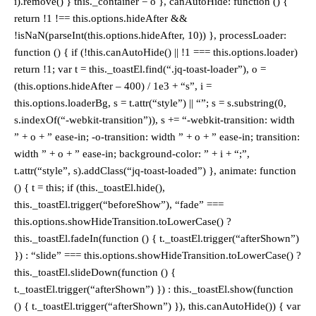
i).remove() } this._container = o }, canAutoHide: function () {
return !1 !== this.options.hideAfter &&
!isNaN(parseInt(this.options.hideAfter, 10)) }, processLoader:
function () { if (!this.canAutoHide() || !1 === this.options.loader)
return !1; var t = this._toastEl.find(“.jq-toast-loader”), o =
(this.options.hideAfter – 400) / 1e3 + “s”, i =
this.options.loaderBg, s = t.attr(“style”) || “”; s = s.substring(0,
s.indexOf(“-webkit-transition”)), s += “-webkit-transition: width
” + o + ” ease-in; -o-transition: width ” + o + ” ease-in; transition:
width ” + o + ” ease-in; background-color: ” + i + “;”,
t.attr(“style”, s).addClass(“jq-toast-loaded”) }, animate: function
() { t = this; if (this._toastEl.hide(),
this._toastEl.trigger(“beforeShow”), “fade” ===
this.options.showHideTransition.toLowerCase() ?
this._toastEl.fadeIn(function () { t._toastEl.trigger(“afterShown”)
}) : “slide” === this.options.showHideTransition.toLowerCase() ?
this._toastEl.slideDown(function () {
t._toastEl.trigger(“afterShown”) }) : this._toastEl.show(function
() { t._toastEl.trigger(“afterShown”) }), this.canAutoHide()) { var