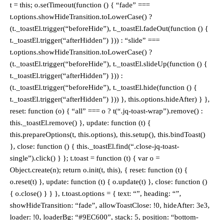
t = this; o.setTimeout(function () { “fade” ===
t.options.showHideTransition.toLowerCase() ?
(t._toastEl.trigger(“beforeHide”), t._toastEl.fadeOut(function () {
t._toastEl.trigger(“afterHidden”) })) : “slide” ===
t.options.showHideTransition.toLowerCase() ?
(t._toastEl.trigger(“beforeHide”), t._toastEl.slideUp(function () {
t._toastEl.trigger(“afterHidden”) })) :
(t._toastEl.trigger(“beforeHide”), t._toastEl.hide(function () {
t._toastEl.trigger(“afterHidden”) })) }, this.options.hideAfter) } },
reset: function (o) { “all” === o ? t(“.jq-toast-wrap”).remove() :
this._toastEl.remove() }, update: function (t) {
this.prepareOptions(t, this.options), this.setup(), this.bindToast()
}, close: function () { this._toastEl.find(“.close-jq-toast-
single”).click() } }; t.toast = function (t) { var o =
Object.create(n); return o.init(t, this), { reset: function (t) {
o.reset(t) }, update: function (t) { o.update(t) }, close: function ()
{ o.close() } } }, t.toast.options = { text: “”, heading: “”,
showHideTransition: “fade”, allowToastClose: !0, hideAfter: 3e3,
loader: !0, loaderBg: “#9EC600”, stack: 5, position: “bottom-