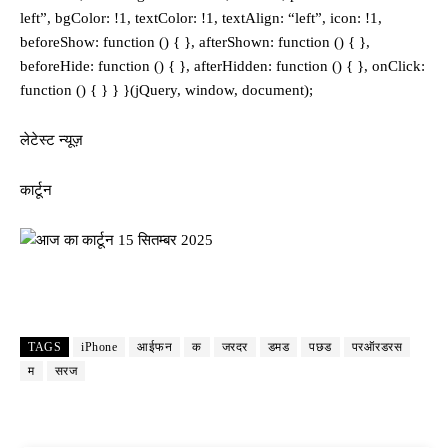
left”, bgColor: !1, textColor: !1, textAlign: “left”, icon: !1,
beforeShow: function () { }, afterShown: function () { },
beforeHide: function () { }, afterHidden: function () { }, onClick:
function () { } } }(jQuery, window, document);
लेटेस्ट न्यूज़
कार्टून
TAGS
iPhone
आईफन
क
जरदर
डमड
पछड
परऑरडरस
म
सरज