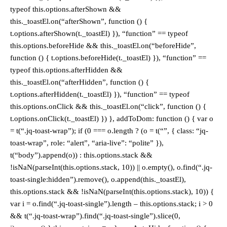
typeof this.options.afterShown &&
this._toastEl.on(“afterShown”, function () {
t.options.afterShown(t._toastEl) }), “function” == typeof
this.options.beforeHide && this._toastEl.on(“beforeHide”,
function () { t.options.beforeHide(t._toastEl) }), “function” ==
typeof this.options.afterHidden &&
this._toastEl.on(“afterHidden”, function () {
t.options.afterHidden(t._toastEl) }), “function” == typeof
this.options.onClick && this._toastEl.on(“click”, function () {
t.options.onClick(t._toastEl) }) }, addToDom: function () { var o
= t(“.jq-toast-wrap”); if (0 === o.length ? (o = t(“”, { class: “jq-
toast-wrap”, role: “alert”, “aria-live”: “polite” }),
t(“body”).append(o)) : this.options.stack &&
!isNaN(parseInt(this.options.stack, 10)) || o.empty(), o.find(“.jq-
toast-single:hidden”).remove(), o.append(this._toastEl),
this.options.stack && !isNaN(parseInt(this.options.stack), 10)) {
var i = o.find(“.jq-toast-single”).length – this.options.stack; i > 0
&& t(“.jq-toast-wrap”).find(“.jq-toast-single”).slice(0,