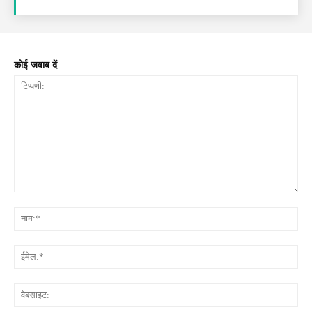
कोई जवाब दें
टिप्पणी:
नाम
ईमे
वेब