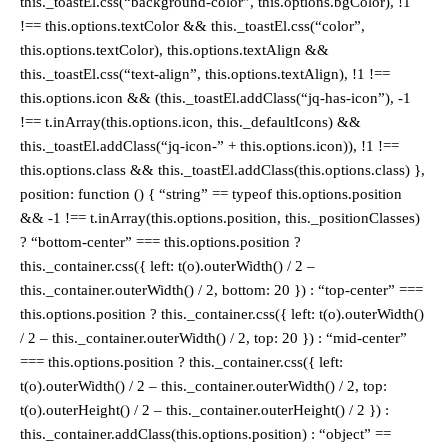
this._toastEl.css(“background-color”, this.options.bgColor), !1
!== this.options.textColor && this._toastEl.css(“color”,
this.options.textColor), this.options.textAlign &&
this._toastEl.css(“text-align”, this.options.textAlign), !1 !==
this.options.icon && (this._toastEl.addClass(“jq-has-icon”), -1
!== t.inArray(this.options.icon, this._defaultIcons) &&
this._toastEl.addClass(“jq-icon-” + this.options.icon)), !1 !==
this.options.class && this._toastEl.addClass(this.options.class) },
position: function () { “string” == typeof this.options.position
&& -1 !== t.inArray(this.options.position, this._positionClasses)
? “bottom-center” === this.options.position ?
this._container.css({ left: t(o).outerWidth() / 2 –
this._container.outerWidth() / 2, bottom: 20 }) : “top-center” ===
this.options.position ? this._container.css({ left: t(o).outerWidth()
/ 2 – this._container.outerWidth() / 2, top: 20 }) : “mid-center”
=== this.options.position ? this._container.css({ left:
t(o).outerWidth() / 2 – this._container.outerWidth() / 2, top:
t(o).outerHeight() / 2 – this._container.outerHeight() / 2 }) :
this._container.addClass(this.options.position) : “object” ==