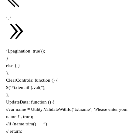
‘, ‘
‘],pagination: true});
}
else { }
},
ClearControls: function () {
$(‘#txtemail’).val(”);
},
UpdateData: function () {
//var name = Utility.ValidateWithId(‘txtname’, ‘Please enter your
name !’, true);
//if (name.trim() == ”)
// return;