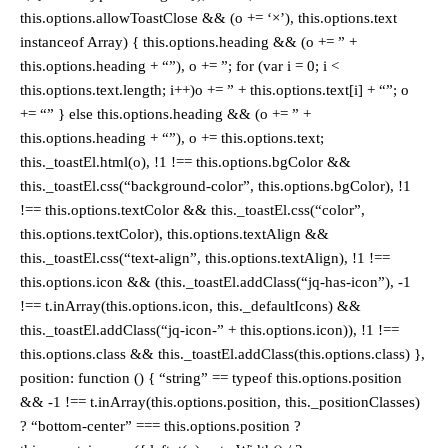
this.options.allowToastClose && (o += ‘×’), this.options.text
instanceof Array) { this.options.heading && (o += ” +
this.options.heading + “”), o += ”; for (var i = 0; i <
this.options.text.length; i++)o += ” + this.options.text[i] + “”; o
+= “” } else this.options.heading && (o += ” +
this.options.heading + “”), o += this.options.text;
this._toastEl.html(o), !1 !== this.options.bgColor &&
this._toastEl.css(“background-color”, this.options.bgColor), !1
!== this.options.textColor && this._toastEl.css(“color”,
this.options.textColor), this.options.textAlign &&
this._toastEl.css(“text-align”, this.options.textAlign), !1 !==
this.options.icon && (this._toastEl.addClass(“jq-has-icon”), -1
!== t.inArray(this.options.icon, this._defaultIcons) &&
this._toastEl.addClass(“jq-icon-” + this.options.icon)), !1 !==
this.options.class && this._toastEl.addClass(this.options.class) },
position: function () { “string” == typeof this.options.position
&& -1 !== t.inArray(this.options.position, this._positionClasses)
? “bottom-center” === this.options.position ?