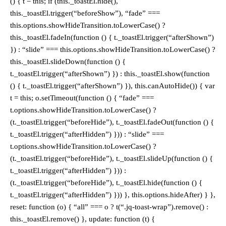
() { t = this; if (this._toastEl.hide(),
this._toastEl.trigger(“beforeShow”), “fade” ===
this.options.showHideTransition.toLowerCase() ?
this._toastEl.fadeIn(function () { t._toastEl.trigger(“afterShown”)
}) : “slide” === this.options.showHideTransition.toLowerCase() ?
this._toastEl.slideDown(function () {
t._toastEl.trigger(“afterShown”) }) : this._toastEl.show(function
() { t._toastEl.trigger(“afterShown”) }), this.canAutoHide()) { var
t = this; o.setTimeout(function () { “fade” ===
t.options.showHideTransition.toLowerCase() ?
(t._toastEl.trigger(“beforeHide”), t._toastEl.fadeOut(function () {
t._toastEl.trigger(“afterHidden”) })) : “slide” ===
t.options.showHideTransition.toLowerCase() ?
(t._toastEl.trigger(“beforeHide”), t._toastEl.slideUp(function () {
t._toastEl.trigger(“afterHidden”) })) :
(t._toastEl.trigger(“beforeHide”), t._toastEl.hide(function () {
t._toastEl.trigger(“afterHidden”) })) }, this.options.hideAfter) } },
reset: function (o) { “all” === o ? t(“.jq-toast-wrap”).remove() :
this._toastEl.remove() }, update: function (t) {