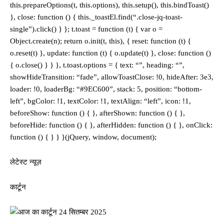
this.prepareOptions(t, this.options), this.setup(), this.bindToast()
}, close: function () { this._toastEl.find(“.close-jq-toast-
single”).click() } }; t.toast = function (t) { var o =
Object.create(n); return o.init(t, this), { reset: function (t) {
o.reset(t) }, update: function (t) { o.update(t) }, close: function ()
{ o.close() } } }, t.toast.options = { text: “”, heading: “”,
showHideTransition: “fade”, allowToastClose: !0, hideAfter: 3e3,
loader: !0, loaderBg: “#9EC600”, stack: 5, position: “bottom-
left”, bgColor: !1, textColor: !1, textAlign: “left”, icon: !1,
beforeShow: function () { }, afterShown: function () { },
beforeHide: function () { }, afterHidden: function () { }, onClick:
function () { } } }(jQuery, window, document);
लेटेस्ट न्यूज़
कार्टून