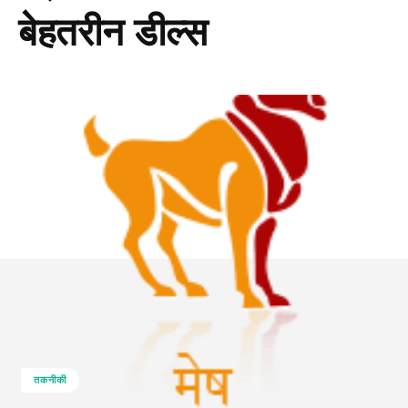
बेहतरीन डील्स
तकनीकी