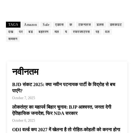
TAGS
Amazon
Sale
एडवस
क
टकनलज
डलस
डसकउट
दख
पर
बड
बहतरन
मल
य
रफरजरटरस
रह
वल
समसग
नवीनतम
BJD संकट 2025: क्या नवीन पटनायक पार्टी के विद्रोह से बच
पाएंगे?
October 7, 2025
लोकतंत्र का महापर्व बिहार चुनाव: BJP आश्वस्त, जनता देगी
ऐतिहासिक जनादेश, फिर NDA सरकार
October 6, 2025
ODI वर्ल्ड कप 2027 में खेलना है तो रोहित-कोहली को करना होगा