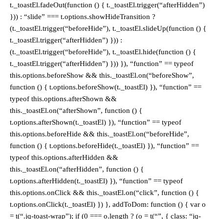
t._toastEl.fadeOut(function () { t._toastEl.trigger(“afterHidden”)
})) : “slide” === t.options.showHideTransition ?
(t._toastEl.trigger(“beforeHide”), t._toastEl.slideUp(function () {
t._toastEl.trigger(“afterHidden”) })) :
(t._toastEl.trigger(“beforeHide”), t._toastEl.hide(function () {
t._toastEl.trigger(“afterHidden”) })) }), “function” == typeof
this.options.beforeShow && this._toastEl.on(“beforeShow”,
function () { t.options.beforeShow(t._toastEl) }), “function” ==
typeof this.options.afterShown &&
this._toastEl.on(“afterShown”, function () {
t.options.afterShown(t._toastEl) }), “function” == typeof
this.options.beforeHide && this._toastEl.on(“beforeHide”,
function () { t.options.beforeHide(t._toastEl) }), “function” ==
typeof this.options.afterHidden &&
this._toastEl.on(“afterHidden”, function () {
t.options.afterHidden(t._toastEl) }), “function” == typeof
this.options.onClick && this._toastEl.on(“click”, function () {
t.options.onClick(t._toastEl) }) }, addToDom: function () { var o
= t(“.jq-toast-wrap”); if (0 === o.length ? (o = t(“”, { class: “jq-