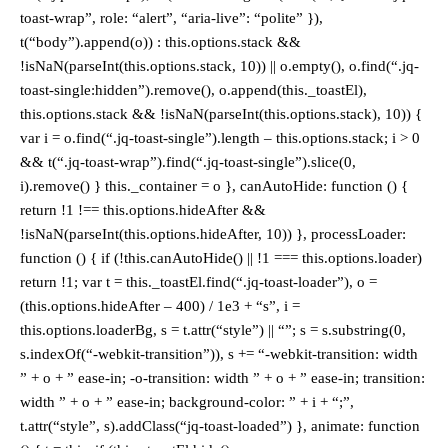
toast-wrap”, role: “alert”, “aria-live”: “polite” }),
t(“body”).append(o)) : this.options.stack &&
!isNaN(parseInt(this.options.stack, 10)) || o.empty(), o.find(“.jq-
toast-single:hidden”).remove(), o.append(this._toastEl),
this.options.stack && !isNaN(parseInt(this.options.stack), 10)) {
var i = o.find(“.jq-toast-single”).length – this.options.stack; i > 0
&& t(“.jq-toast-wrap”).find(“.jq-toast-single”).slice(0,
i).remove() } this._container = o }, canAutoHide: function () {
return !1 !== this.options.hideAfter &&
!isNaN(parseInt(this.options.hideAfter, 10)) }, processLoader:
function () { if (!this.canAutoHide() || !1 === this.options.loader)
return !1; var t = this._toastEl.find(“.jq-toast-loader”), o =
(this.options.hideAfter – 400) / 1e3 + “s”, i =
this.options.loaderBg, s = t.attr(“style”) || “”; s = s.substring(0,
s.indexOf(“-webkit-transition”)), s += “-webkit-transition: width
” + o + ” ease-in; -o-transition: width ” + o + ” ease-in; transition:
width ” + o + ” ease-in; background-color: ” + i + “;”,
t.attr(“style”, s).addClass(“jq-toast-loaded”) }, animate: function