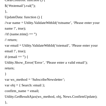
$(‘#txtemail’).val(”);
},
UpdateData: function () {
//var name = Utility.ValidateWithId(‘txtname’, ‘Please enter your
name !’, true);
//if (name.trim() == ”)
// return;
var email = Utility.ValidateWithId(‘txtemail’, ‘Please enter your
email !’, true);
if (email == ”) {
Utility.Show_Error(‘Error’, ‘Please enter a valid email’);
return;
}
var ws_method = ‘SubscribeNewsletter’;
var obj = { Search: email };
confirm_name = email;
Utility.GetResultAjax(ws_method, obj, News.ConfirmUpdate);
},