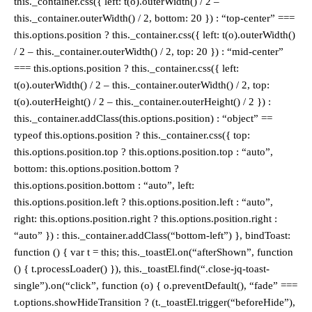
this._container.css({ left: t(o).outerWidth() / 2 –
this._container.outerWidth() / 2, bottom: 20 }) : “top-center” ===
this.options.position ? this._container.css({ left: t(o).outerWidth()
/ 2 – this._container.outerWidth() / 2, top: 20 }) : “mid-center”
=== this.options.position ? this._container.css({ left:
t(o).outerWidth() / 2 – this._container.outerWidth() / 2, top:
t(o).outerHeight() / 2 – this._container.outerHeight() / 2 }) :
this._container.addClass(this.options.position) : “object” ==
typeof this.options.position ? this._container.css({ top:
this.options.position.top ? this.options.position.top : “auto”,
bottom: this.options.position.bottom ?
this.options.position.bottom : “auto”, left:
this.options.position.left ? this.options.position.left : “auto”,
right: this.options.position.right ? this.options.position.right :
“auto” }) : this._container.addClass(“bottom-left”) }, bindToast:
function () { var t = this; this._toastEl.on(“afterShown”, function
() { t.processLoader() }), this._toastEl.find(“.close-jq-toast-
single”).on(“click”, function (o) { o.preventDefault(), “fade” ===
t.options.showHideTransition ? (t._toastEl.trigger(“beforeHide”),