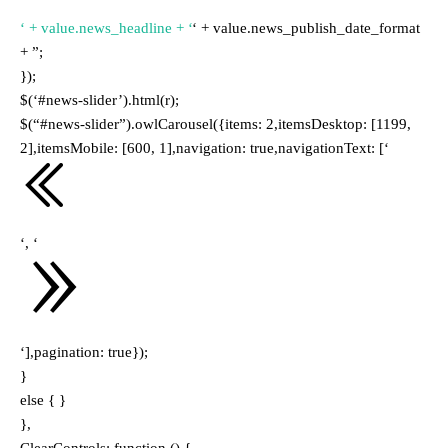
‘ + value.news_headline + ‘
‘ + value.news_publish_date_format
+ ”;
});
$(‘#news-slider’).html(r);
$(“#news-slider”).owlCarousel({items: 2,itemsDesktop: [1199,
2],itemsMobile: [600, 1],navigation: true,navigationText: [‘
‘, ‘
‘],pagination: true});
}
else { }
},
ClearControls: function () {