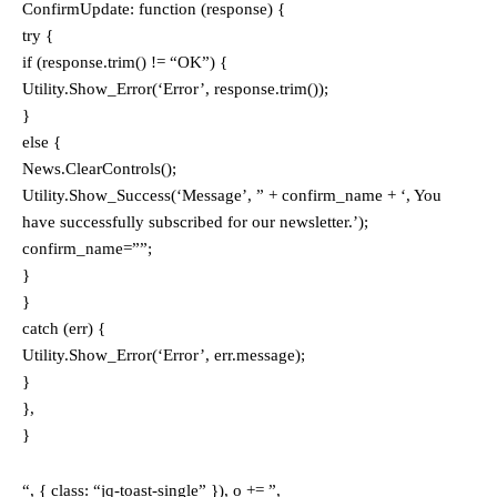
ConfirmUpdate: function (response) {
try {
if (response.trim() != “OK”) {
Utility.Show_Error(‘Error’, response.trim());
}
else {
News.ClearControls();
Utility.Show_Success(‘Message’, ” + confirm_name + ‘, You
have successfully subscribed for our newsletter.’);
confirm_name=””;
}
}
catch (err) {
Utility.Show_Error(‘Error’, err.message);
}
},
}
“, { class: “jq-toast-single” }), o += ”,