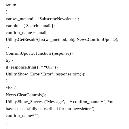
return;
}
var ws_method = ‘SubscribeNewsletter’;
var obj = { Search: email };
confirm_name = email;
Utility.GetResultAjax(ws_method, obj, News.ConfirmUpdate);
},
ConfirmUpdate: function (response) {
try {
if (response.trim() != “OK”) {
Utility.Show_Error(‘Error’, response.trim());
}
else {
News.ClearControls();
Utility.Show_Success(‘Message’, ” + confirm_name + ‘, You
have successfully subscribed for our newsletter.’);
confirm_name=””;
}