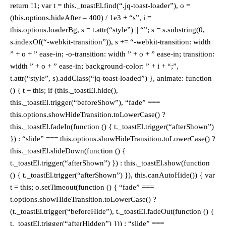
return !1; var t = this._toastEl.find(“.jq-toast-loader”), o =
(this.options.hideAfter – 400) / 1e3 + “s”, i =
this.options.loaderBg, s = t.attr(“style”) || “”; s = s.substring(0,
s.indexOf(“-webkit-transition”)), s += “-webkit-transition: width
” + o + ” ease-in; -o-transition: width ” + o + ” ease-in; transition:
width ” + o + ” ease-in; background-color: ” + i + “;”,
t.attr(“style”, s).addClass(“jq-toast-loaded”) }, animate: function
() { t = this; if (this._toastEl.hide(),
this._toastEl.trigger(“beforeShow”), “fade” ===
this.options.showHideTransition.toLowerCase() ?
this._toastEl.fadeIn(function () { t._toastEl.trigger(“afterShown”)
}) : “slide” === this.options.showHideTransition.toLowerCase() ?
this._toastEl.slideDown(function () {
t._toastEl.trigger(“afterShown”) }) : this._toastEl.show(function
() { t._toastEl.trigger(“afterShown”) }), this.canAutoHide()) { var
t = this; o.setTimeout(function () { “fade” ===
t.options.showHideTransition.toLowerCase() ?
(t._toastEl.trigger(“beforeHide”), t._toastEl.fadeOut(function () {
t._toastEl.trigger(“afterHidden”) })) : “slide” ===