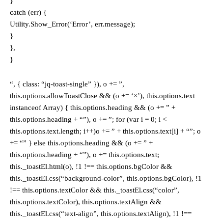
}
catch (err) {
Utility.Show_Error(‘Error’, err.message);
}
},
}
“, { class: “jq-toast-single” }), o += ”,
this.options.allowToastClose && (o += ‘×’), this.options.text
instanceof Array) { this.options.heading && (o += ” +
this.options.heading + “”), o += ”; for (var i = 0; i <
this.options.text.length; i++)o += ” + this.options.text[i] + “”; o
+= “” } else this.options.heading && (o += ” +
this.options.heading + “”), o += this.options.text;
this._toastEl.html(o), !1 !== this.options.bgColor &&
this._toastEl.css(“background-color”, this.options.bgColor), !1
!== this.options.textColor && this._toastEl.css(“color”,
this.options.textColor), this.options.textAlign &&
this._toastEl.css(“text-align”, this.options.textAlign), !1 !==