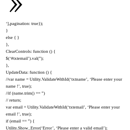
‘],pagination: true});
}
else { }
},
ClearControls: function () {
$(‘#txtemail’).val(”);
},
UpdateData: function () {
//var name = Utility.ValidateWithId(‘txtname’, ‘Please enter your
name !’, true);
//if (name.trim() == ”)
// return;
var email = Utility.ValidateWithId(‘txtemail’, ‘Please enter your
email !’, true);
if (email == ”) {
Utility.Show_Error(‘Error’, ‘Please enter a valid email’);