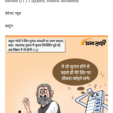
function () { } } }(jQuery, window, document);
लेटेस्ट न्यूज़
कार्टून