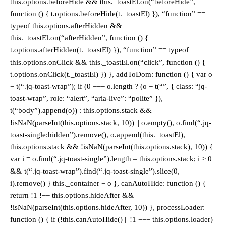
this.options.beforeHide && this._toastEl.on(“beforeHide”,
function () { t.options.beforeHide(t._toastEl) }), “function” ==
typeof this.options.afterHidden &&
this._toastEl.on(“afterHidden”, function () {
t.options.afterHidden(t._toastEl) }), “function” == typeof
this.options.onClick && this._toastEl.on(“click”, function () {
t.options.onClick(t._toastEl) }) }, addToDom: function () { var o
= t(“.jq-toast-wrap”); if (0 === o.length ? (o = t(“”, { class: “jq-
toast-wrap”, role: “alert”, “aria-live”: “polite” }),
t(“body”).append(o)) : this.options.stack &&
!isNaN(parseInt(this.options.stack, 10)) || o.empty(), o.find(“.jq-
toast-single:hidden”).remove(), o.append(this._toastEl),
this.options.stack && !isNaN(parseInt(this.options.stack), 10)) {
var i = o.find(“.jq-toast-single”).length – this.options.stack; i > 0
&& t(“.jq-toast-wrap”).find(“.jq-toast-single”).slice(0,
i).remove() } this._container = o }, canAutoHide: function () {
return !1 !== this.options.hideAfter &&
!isNaN(parseInt(this.options.hideAfter, 10)) }, processLoader:
function () { if (!this.canAutoHide() || !1 === this.options.loader)