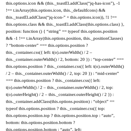
this.options.icon && (this._toastEl.addClass(“jq-has-icon”), -1
!== t.inArray(this.options.icon, this._defaultIcons) &&
this._toastEl.addClass(“jq-icon-” + this.options.icon)), !1 !==
this.options.class && this._toastEl.addClass(this.options.class) },
position: function () { “string” == typeof this.options.position
&& -1 !== t.inArray(this.options.position, this._positionClasses)
? “bottom-center” === this.options.position ?
this._container.css({ left: t(o).outerWidth() / 2 –
this._container.outerWidth() / 2, bottom: 20 }) : “top-center” ===
this.options.position ? this._container.css({ left: t(o).outerWidth()
/ 2 – this._container.outerWidth() / 2, top: 20 }) : “mid-center”
=== this.options.position ? this._container.css({ left:
t(o).outerWidth() / 2 – this._container.outerWidth() / 2, top:
t(o).outerHeight() / 2 – this._container.outerHeight() / 2 }) :
this._container.addClass(this.options.position) : “object” ==
typeof this.options.position ? this._container.css({ top:
this.options.position.top ? this.options.position.top : “auto”,
bottom: this.options.position.bottom ?
this.options.position.bottom : “auto”, left: