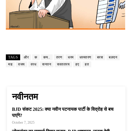
TAGS
और
क
कय..
तरण
धरम
धरमतरण
बरस
बलदन
मड
वजय
वरध
सनतन
सवततरय
हए
हत
नवीनतम
BJD संकट 2025: क्या नवीन पटनायक पार्टी के विद्रोह से बच
पाएंगे?
October 7, 2025