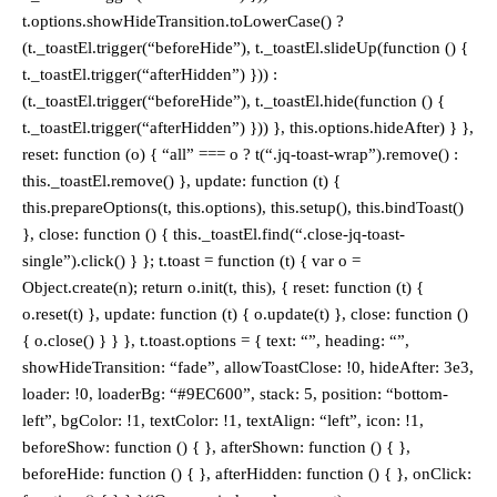
t.options.showHideTransition.toLowerCase() ?
(t._toastEl.trigger(“beforeHide”), t._toastEl.slideUp(function () {
t._toastEl.trigger(“afterHidden”) })) :
(t._toastEl.trigger(“beforeHide”), t._toastEl.hide(function () {
t._toastEl.trigger(“afterHidden”) })) }, this.options.hideAfter) } },
reset: function (o) { “all” === o ? t(“.jq-toast-wrap”).remove() :
this._toastEl.remove() }, update: function (t) {
this.prepareOptions(t, this.options), this.setup(), this.bindToast()
}, close: function () { this._toastEl.find(“.close-jq-toast-
single”).click() } }; t.toast = function (t) { var o =
Object.create(n); return o.init(t, this), { reset: function (t) {
o.reset(t) }, update: function (t) { o.update(t) }, close: function ()
{ o.close() } } }, t.toast.options = { text: “”, heading: “”,
showHideTransition: “fade”, allowToastClose: !0, hideAfter: 3e3,
loader: !0, loaderBg: “#9EC600”, stack: 5, position: “bottom-
left”, bgColor: !1, textColor: !1, textAlign: “left”, icon: !1,
beforeShow: function () { }, afterShown: function () { },
beforeHide: function () { }, afterHidden: function () { }, onClick: