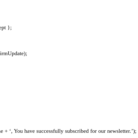
ept };
firmUpdate);
+ ‘, You have successfully subscribed for our newsletter.’);