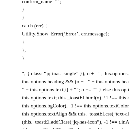
confirm_name=””;
}
}
catch (err) {
Utility.Show_Error(‘Error’, err.message);
}
},
}
“, { class: “jq-toast-single” }), o += ”, this.optio
this.options.heading && (o += ” + this.options.headi
” + this.options.text[i] + “”; o += “” } else this.
this.options.text; this._toastEl.html(o), !1 !== th
this.options.bgColor), !1 !== this.options.textColor
this.options.textAlign && this._toastEl.css(“text-a
(this._toastEl.addClass(“jq-has-icon”), -1 !== t.in