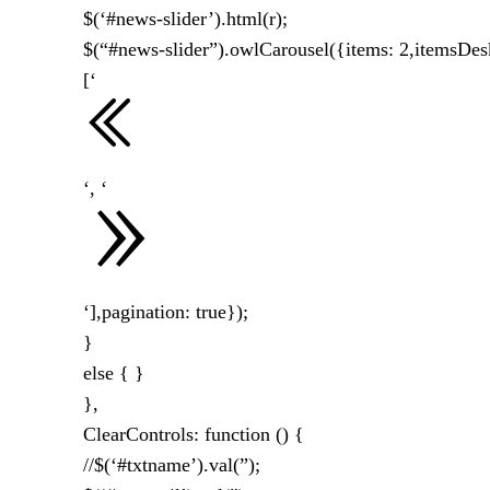
$(‘#news-slider’).html(r);
$(“#news-slider”).owlCarousel({items: 2,itemsDesk
[‘
‘, ‘
‘],pagination: true});
}
else { }
},
ClearControls: function () {
//$(‘#txtname’).val(”);