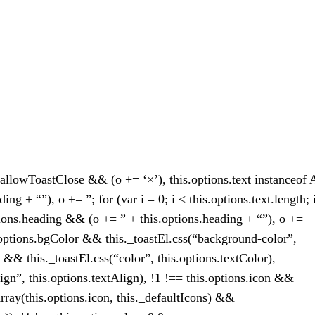
ns.allowToastClose && (o += ‘×’), this.options.text instanceof 
ng + “”), o += ”; for (var i = 0; i < this.options.text.length;
options.heading && (o += ” + this.options.heading + “”), o +=
is.options.bgColor && this._toastEl.css(“background-color”,
 && this._toastEl.css(“color”, this.options.textColor),
lign”, this.options.textAlign), !1 !== this.options.icon &&
Array(this.options.icon, this._defaultIcons) &&