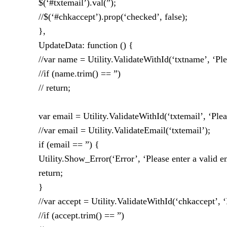
$(‘#txtemail’).val(”);
//$(‘#chkaccept’).prop(‘checked’, false);
},
UpdateData: function () {
//var name = Utility.ValidateWithId(‘txtname’, ‘Ple
//if (name.trim() == ”)
// return;
var email = Utility.ValidateWithId(‘txtemail’, ‘Plea
//var email = Utility.ValidateEmail(‘txtemail’);
if (email == ”) {
Utility.Show_Error(‘Error’, ‘Please enter a valid e
return;
}
//var accept = Utility.ValidateWithId(‘chkaccept’, ‘
//if (accept.trim() == ”)