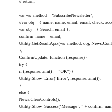
// return;
var ws_method = ‘SubscribeNewsletter’;
//var obj = { name: name, email: email, check: acc
var obj = { Search: email };
confirm_name = email;
Utility.GetResultAjax(ws_method, obj, News.Con
},
ConfirmUpdate: function (response) {
try {
if (response.trim() != “OK”) {
Utility.Show_Error(‘Error’, response.trim());
}
else {
News.ClearControls();
Utility.Show_Success(‘Message’, ” + confirm_name 