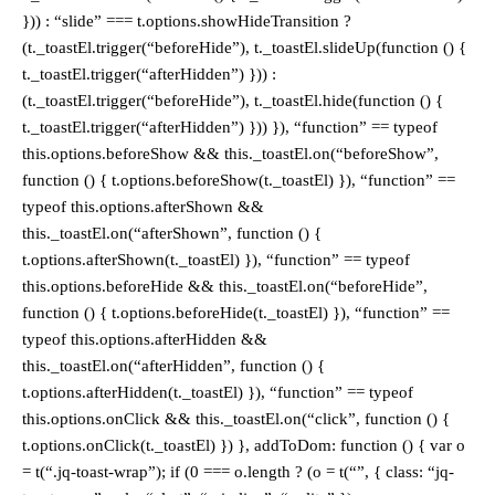
})) : “slide” === t.options.showHideTransition ?
(t._toastEl.trigger(“beforeHide”), t._toastEl.slideUp(function () {
t._toastEl.trigger(“afterHidden”) })) :
(t._toastEl.trigger(“beforeHide”), t._toastEl.hide(function () {
t._toastEl.trigger(“afterHidden”) })) }), “function” == typeof
this.options.beforeShow && this._toastEl.on(“beforeShow”,
function () { t.options.beforeShow(t._toastEl) }), “function” ==
typeof this.options.afterShown &&
this._toastEl.on(“afterShown”, function () {
t.options.afterShown(t._toastEl) }), “function” == typeof
this.options.beforeHide && this._toastEl.on(“beforeHide”,
function () { t.options.beforeHide(t._toastEl) }), “function” ==
typeof this.options.afterHidden &&
this._toastEl.on(“afterHidden”, function () {
t.options.afterHidden(t._toastEl) }), “function” == typeof
this.options.onClick && this._toastEl.on(“click”, function () {
t.options.onClick(t._toastEl) }) }, addToDom: function () { var o
= t(“.jq-toast-wrap”); if (0 === o.length ? (o = t(“”, { class: “jq-