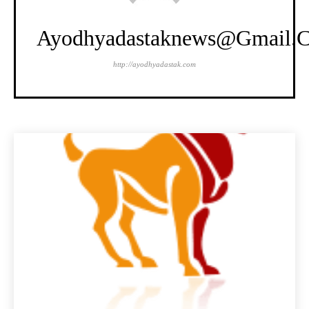
Ayodhyadastaknews@gmail.
http://ayodhyadastak.com