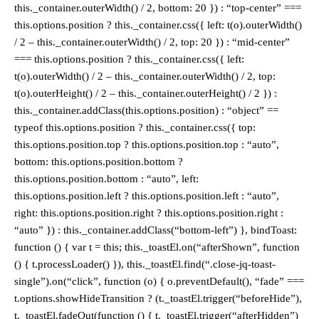
this._container.outerWidth() / 2, bottom: 20 }) : “top-center” ===
this.options.position ? this._container.css({ left: t(o).outerWidth()
/ 2 – this._container.outerWidth() / 2, top: 20 }) : “mid-center”
=== this.options.position ? this._container.css({ left:
t(o).outerWidth() / 2 – this._container.outerWidth() / 2, top:
t(o).outerHeight() / 2 – this._container.outerHeight() / 2 }) :
this._container.addClass(this.options.position) : “object” ==
typeof this.options.position ? this._container.css({ top:
this.options.position.top ? this.options.position.top : “auto”,
bottom: this.options.position.bottom ?
this.options.position.bottom : “auto”, left:
this.options.position.left ? this.options.position.left : “auto”,
right: this.options.position.right ? this.options.position.right :
“auto” }) : this._container.addClass(“bottom-left”) }, bindToast:
function () { var t = this; this._toastEl.on(“afterShown”, function
() { t.processLoader() }), this._toastEl.find(“.close-jq-toast-
single”).on(“click”, function (o) { o.preventDefault(), “fade” ===
t.options.showHideTransition ? (t._toastEl.trigger(“beforeHide”),
t._toastEl.fadeOut(function () { t._toastEl.trigger(“afterHidden”)