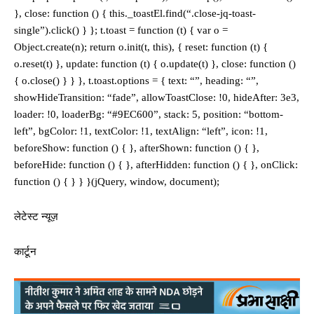
}, close: function () { this._toastEl.find(“.close-jq-toast-
single”).click() } }; t.toast = function (t) { var o =
Object.create(n); return o.init(t, this), { reset: function (t) {
o.reset(t) }, update: function (t) { o.update(t) }, close: function ()
{ o.close() } } }, t.toast.options = { text: “”, heading: “”,
showHideTransition: “fade”, allowToastClose: !0, hideAfter: 3e3,
loader: !0, loaderBg: “#9EC600”, stack: 5, position: “bottom-
left”, bgColor: !1, textColor: !1, textAlign: “left”, icon: !1,
beforeShow: function () { }, afterShown: function () { },
beforeHide: function () { }, afterHidden: function () { }, onClick:
function () { } } }(jQuery, window, document);
लेटेस्ट न्यूज़
कार्टून