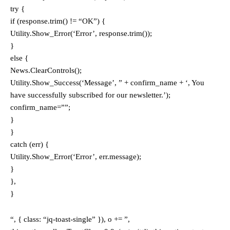
try {
if (response.trim() != “OK”) {
Utility.Show_Error(‘Error’, response.trim());
}
else {
News.ClearControls();
Utility.Show_Success(‘Message’, ” + confirm_name + ‘, You
have successfully subscribed for our newsletter.’);
confirm_name=””;
}
}
catch (err) {
Utility.Show_Error(‘Error’, err.message);
}
},
}
“, { class: “jq-toast-single” }), o += ”,