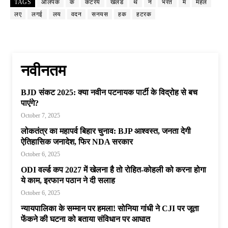
TAGS
ओलपक
क
कटरय
खलड
थ
न
भरत
म
महल
लए
लगई
लय
वदन
सनयस
हक
हटरक
नवीनतम
BJD संकट 2025: क्या नवीन पटनायक पार्टी के विद्रोह से बच
पाएंगे?
October 7, 2025
लोकतंत्र का महापर्व बिहार चुनाव: BJP आश्वस्त, जनता देगी
ऐतिहासिक जनादेश, फिर NDA सरकार
October 6, 2025
ODI वर्ल्ड कप 2027 में खेलना है तो रोहित-कोहली को करना होगा
ये काम, इरफान पठान ने दी सलाह
October 6, 2025
न्यायपालिका के सम्मान पर हमला! सोनिया गांधी ने CJI पर जूता
फेंकने की घटना को बताया संविधान पर आघात