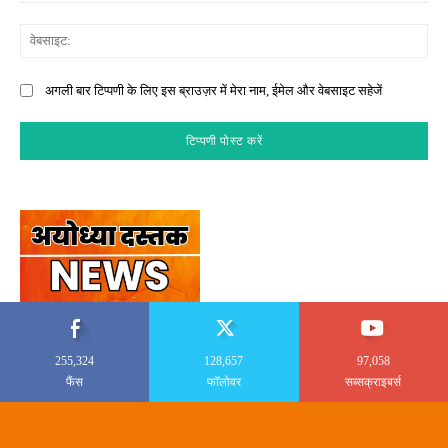
वेब
अगली बार टिप्पणी के लिए इस ब्राउज़र में मेरा नाम, ईमेल और वेबसाइट सहेजें
255,324
128,657
97,058
फैंस
फॉलोवर
सब्सक्राइबर्स