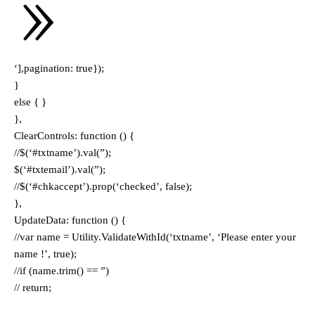
‘],pagination: true});
}
else { }
},
ClearControls: function () {
//$(‘#txtname’).val(”);
$(‘#txtemail’).val(”);
//$(‘#chkaccept’).prop(‘checked’, false);
},
UpdateData: function () {
//var name = Utility.ValidateWithId(‘txtname’, ‘Please enter your
name !’, true);
//if (name.trim() == ”)
// return;