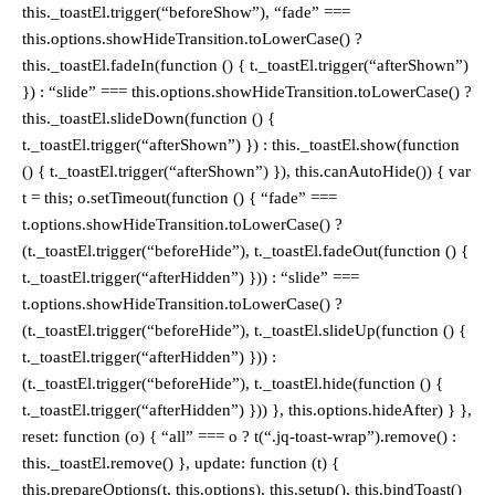
this._toastEl.trigger(“beforeShow”), “fade” ===
this.options.showHideTransition.toLowerCase() ?
this._toastEl.fadeIn(function () { t._toastEl.trigger(“afterShown”)
}) : “slide” === this.options.showHideTransition.toLowerCase() ?
this._toastEl.slideDown(function () {
t._toastEl.trigger(“afterShown”) }) : this._toastEl.show(function
() { t._toastEl.trigger(“afterShown”) }), this.canAutoHide()) { var
t = this; o.setTimeout(function () { “fade” ===
t.options.showHideTransition.toLowerCase() ?
(t._toastEl.trigger(“beforeHide”), t._toastEl.fadeOut(function () {
t._toastEl.trigger(“afterHidden”) })) : “slide” ===
t.options.showHideTransition.toLowerCase() ?
(t._toastEl.trigger(“beforeHide”), t._toastEl.slideUp(function () {
t._toastEl.trigger(“afterHidden”) })) :
(t._toastEl.trigger(“beforeHide”), t._toastEl.hide(function () {
t._toastEl.trigger(“afterHidden”) })) }, this.options.hideAfter) } },
reset: function (o) { “all” === o ? t(“.jq-toast-wrap”).remove() :
this._toastEl.remove() }, update: function (t) {
this.prepareOptions(t, this.options), this.setup(), this.bindToast()