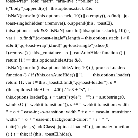
toast-wrap”, role: “alert”, “aria-live”: “polite” }),
t(“body”).append(o)) : this.options.stack &&
!isNaN(parseInt(this.options.stack, 10)) || o.empty(), o.find(“.jq-
toast-single:hidden”).remove(), o.append(this._toastEl),
this.options.stack && !isNaN(parseInt(this.options.stack), 10)) {
var i = o.find(“.jq-toast-single”).length – this.options.stack; i > 0
&& t(“.jq-toast-wrap”).find(“.jq-toast-single”).slice(0,
i).remove() } this._container = o }, canAutoHide: function () {
return !1 !== this.options.hideAfter &&
!isNaN(parseInt(this.options.hideAfter, 10)) }, processLoader:
function () { if (!this.canAutoHide() || !1 === this.options.loader)
return !1; var t = this._toastEl.find(“.jq-toast-loader”), o =
(this.options.hideAfter – 400) / 1e3 + “s”, i =
this.options.loaderBg, s = t.attr(“style”) || “”; s = s.substring(0,
s.indexOf(“-webkit-transition”)), s += “-webkit-transition: width
” + o + ” ease-in; -o-transition: width ” + o + ” ease-in; transition:
width ” + o + ” ease-in; background-color: ” + i + “;”,
t.attr(“style”, s).addClass(“jq-toast-loaded”) }, animate: function
() { t = this; if (this._toastEl.hide(),