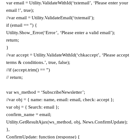
var email = Utility.ValidateWithId(‘txtemail’, ‘Please enter your
email !’, true);
//var email = Utility.ValidateEmail(‘txtemail’);
if (email == ”) {
Utility.Show_Error(‘Error’, ‘Please enter a valid email’);
return;
}
//var accept = Utility.ValidateWithId(‘chkaccept’, ‘Please accept
terms & conditions.’, true, false);
//if (accept.trim() == ”)
// return;
var ws_method = ‘SubscribeNewsletter’;
//var obj = { name: name, email: email, check: accept };
var obj = { Search: email };
confirm_name = email;
Utility.GetResultAjax(ws_method, obj, News.ConfirmUpdate);
},
ConfirmUpdate: function (response) {