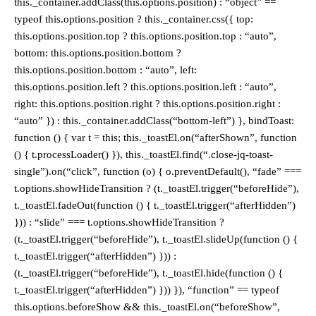
this._container.addClass(this.options.position) : “object” ==
typeof this.options.position ? this._container.css({ top:
this.options.position.top ? this.options.position.top : “auto”,
bottom: this.options.position.bottom ?
this.options.position.bottom : “auto”, left:
this.options.position.left ? this.options.position.left : “auto”,
right: this.options.position.right ? this.options.position.right :
“auto” }) : this._container.addClass(“bottom-left”) }, bindToast:
function () { var t = this; this._toastEl.on(“afterShown”, function
() { t.processLoader() }), this._toastEl.find(“.close-jq-toast-
single”).on(“click”, function (o) { o.preventDefault(), “fade” ===
t.options.showHideTransition ? (t._toastEl.trigger(“beforeHide”),
t._toastEl.fadeOut(function () { t._toastEl.trigger(“afterHidden”)
})) : “slide” === t.options.showHideTransition ?
(t._toastEl.trigger(“beforeHide”), t._toastEl.slideUp(function () {
t._toastEl.trigger(“afterHidden”) })) :
(t._toastEl.trigger(“beforeHide”), t._toastEl.hide(function () {
t._toastEl.trigger(“afterHidden”) })) }), “function” == typeof
this.options.beforeShow && this._toastEl.on(“beforeShow”,