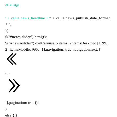
अन्य न्यूज़
‘ + value.news_headline + ‘
‘ + value.news_publish_date_format
+ ”;
});
$(‘#news-slider’).html(r);
$(“#news-slider”).owlCarousel({items: 2,itemsDesktop: [1199,
2],itemsMobile: [600, 1],navigation: true,navigationText: [‘
‘, ‘
‘],pagination: true});
}
else { }