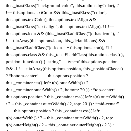
this._toastEl.css(“background-color”, this.options.bgColor), !1
!== this.options.textColor && this._toastEl.css(“color”,
this.options.textColor), this.options.textAlign &&
this._toastEl.css(“text-align”, this.options.textAlign), !1 !==
this.options.icon && (this._toastEl.addClass(“jq-has-icon”), -1
!== t.inArray(this.options.icon, this._defaultIcons) &&
this._toastEl.addClass(“jq-icon-” + this.options.icon)), !1 !==
this.options.class && this._toastEl.addClass(this.options.class) },
position: function () { “string” == typeof this.options.position
&& -1 !== t.inArray(this.options.position, this._positionClasses)
? “bottom-center” === this.options.position ?
this._container.css({ left: t(o).outerWidth() / 2 –
this._container.outerWidth() / 2, bottom: 20 }) : “top-center” ===
this.options.position ? this._container.css({ left: t(o).outerWidth()
/ 2 – this._container.outerWidth() / 2, top: 20 }) : “mid-center”
=== this.options.position ? this._container.css({ left:
t(o).outerWidth() / 2 – this._container.outerWidth() / 2, top:
t(o).outerHeight() / 2 – this._container.outerHeight() / 2 }) :