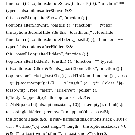
function () { t.options.beforeShow(t._toastEl) }), “function” ==
typeof this.options.afterShown &&
this._toastEl.on(“afterShown”, function () {
t.options.afterShown(t._toastEl) }), “function” == typeof
this.options.beforeHide && this._toastEl.on(“beforeHide”,
function () { t.options.beforeHide(t._toastEl) }), “function” ==
typeof this.options.afterHidden &&
this._toastEl.on(“afterHidden”, function () {
t.options.afterHidden(t._toastEl) }), “function” == typeof
this.options.onClick && this._toastEl.on(“click”, function () {
t.options.onClick(t._toastEl) }) }, addToDom: function () { var o
= t(“.jq-toast-wrap”); if (0 === o.length ? (o = t(“”, { class: “jq-
toast-wrap”, role: “alert”, “aria-live”: “polite” }),
t(“body”).append(o)) : this.options.stack &&
!isNaN(parseInt(this.options.stack, 10)) || o.empty(), o.find(“.jq-
toast-single:hidden”).remove(), o.append(this._toastEl),
this.options.stack && !isNaN(parseInt(this.options.stack), 10)) {
var i = o.find(“.jq-toast-single”).length – this.options.stack; i > 0
&& t(“.jq-toast-wrap”).find(“.jq-toast-single”).slice(0,