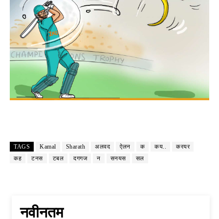
TAGS
Kamal
Sharath
अलवद
ऐलन
क
कय..
करयर
कह
टनस
टबल
दगगज
न
सनयस
सल
नवीनतम