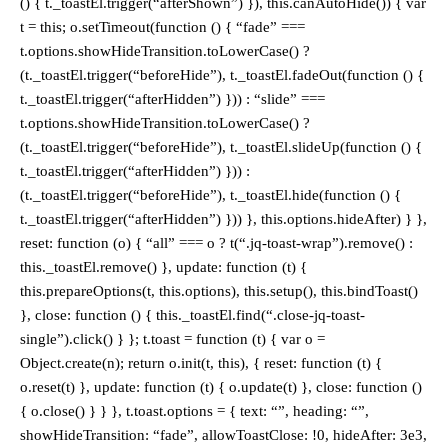
() { t._toastEl.trigger(“afterShown”) }), this.canAutoHide()) { var
t = this; o.setTimeout(function () { “fade” ===
t.options.showHideTransition.toLowerCase() ?
(t._toastEl.trigger(“beforeHide”), t._toastEl.fadeOut(function () {
t._toastEl.trigger(“afterHidden”) })) : “slide” ===
t.options.showHideTransition.toLowerCase() ?
(t._toastEl.trigger(“beforeHide”), t._toastEl.slideUp(function () {
t._toastEl.trigger(“afterHidden”) })) :
(t._toastEl.trigger(“beforeHide”), t._toastEl.hide(function () {
t._toastEl.trigger(“afterHidden”) })) }, this.options.hideAfter) } },
reset: function (o) { “all” === o ? t(“.jq-toast-wrap”).remove() :
this._toastEl.remove() }, update: function (t) {
this.prepareOptions(t, this.options), this.setup(), this.bindToast()
}, close: function () { this._toastEl.find(“.close-jq-toast-
single”).click() } }; t.toast = function (t) { var o =
Object.create(n); return o.init(t, this), { reset: function (t) {
o.reset(t) }, update: function (t) { o.update(t) }, close: function ()
{ o.close() } } }, t.toast.options = { text: “”, heading: “”,
showHideTransition: “fade”, allowToastClose: !0, hideAfter: 3e3,