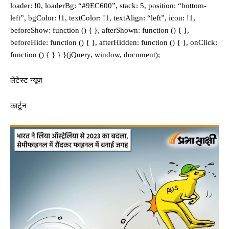
loader: !0, loaderBg: “#9EC600”, stack: 5, position: “bottom-
left”, bgColor: !1, textColor: !1, textAlign: “left”, icon: !1,
beforeShow: function () { }, afterShown: function () { },
beforeHide: function () { }, afterHidden: function () { }, onClick:
function () { } } }(jQuery, window, document);
लेटेस्ट न्यूज़
कार्टून