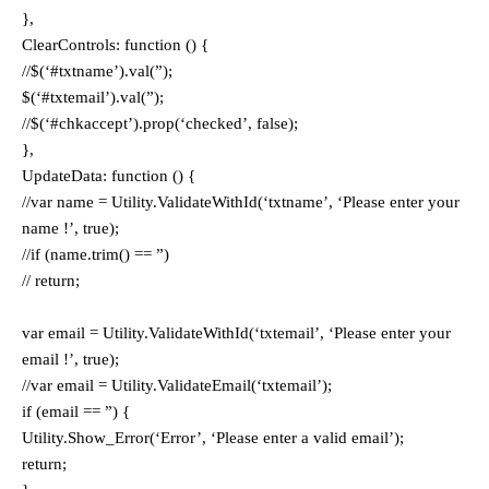
},
ClearControls: function () {
//$(‘#txtname’).val(”);
$(‘#txtemail’).val(”);
//$(‘#chkaccept’).prop(‘checked’, false);
},
UpdateData: function () {
//var name = Utility.ValidateWithId(‘txtname’, ‘Please enter your
name !’, true);
//if (name.trim() == ”)
// return;
var email = Utility.ValidateWithId(‘txtemail’, ‘Please enter your
email !’, true);
//var email = Utility.ValidateEmail(‘txtemail’);
if (email == ”) {
Utility.Show_Error(‘Error’, ‘Please enter a valid email’);
return;