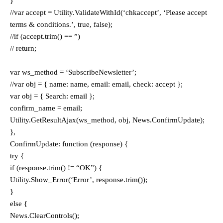
}
//var accept = Utility.ValidateWithId(‘chkaccept’, ‘Please accept
terms & conditions.’, true, false);
//if (accept.trim() == ”)
// return;
var ws_method = ‘SubscribeNewsletter’;
//var obj = { name: name, email: email, check: accept };
var obj = { Search: email };
confirm_name = email;
Utility.GetResultAjax(ws_method, obj, News.ConfirmUpdate);
},
ConfirmUpdate: function (response) {
try {
if (response.trim() != “OK”) {
Utility.Show_Error(‘Error’, response.trim());
}
else {
News.ClearControls();