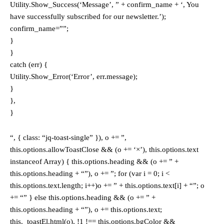
Utility.Show_Success(‘Message’, ” + confirm_name + ‘, You
have successfully subscribed for our newsletter.’);
confirm_name=””;
}
}
catch (err) {
Utility.Show_Error(‘Error’, err.message);
}
},
}
“, { class: “jq-toast-single” }), o += ”,
this.options.allowToastClose && (o += ‘×’), this.options.text
instanceof Array) { this.options.heading && (o += ” +
this.options.heading + “”), o += ”; for (var i = 0; i <
this.options.text.length; i++)o += ” + this.options.text[i] + “”; o
+= “” } else this.options.heading && (o += ” +
this.options.heading + “”), o += this.options.text;
this._toastEl.html(o), !1 !== this.options.bgColor &&