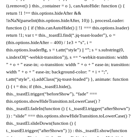
i).remove() } this._container = o }, canAutoHide: function () {
return !1 !== this.options.hideAfter &&
!isNaN(parseInt(this.options.hideAfter, 10)) }, processLoader:
function () { if (!this.canAutoHide() || !1 === this.options.loader)
return !1; var t = this._toastEl.find(“.jq-toast-loader”), o =
(this.options.hideAfter – 400) / 1e3 + “s”, i =
this.options.loaderBg, s = t.attr(“style”) || “”; s = s.substring(0,
s.indexOf(“-webkit-transition”)), s += “-webkit-transition: width
” + o + ” ease-in; -o-transition: width ” + o + ” ease-in; transition:
width ” + o + ” ease-in; background-color: ” + i + “;”,
t.attr(“style”, s).addClass(“jq-toast-loaded”) }, animate: function
() { t = this; if (this._toastEl.hide(),
this._toastEl.trigger(“beforeShow”), “fade” ===
this.options.showHideTransition.toLowerCase() ?
this._toastEl.fadeIn(function () { t._toastEl.trigger(“afterShown”)
}) : “slide” === this.options.showHideTransition.toLowerCase() ?
this._toastEl.slideDown(function () {
t._toastEl.trigger(“afterShown”) }) : this._toastEl.show(function