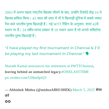
2003 में अपना पहला राष्ट्रीय खिताब जीतने के बाद, उन्होंने रिकॉर्ड तोड़ 10 ये
खिताब हासिल किया। 42 साल की उम्र में भी ये खिलाड़ी दुनिया में सबसे ज्यादा
रैंक वाले भारतीय पुरुष खिलाड़ी हैं। नई WTT रैंकिंग के अनुसार, शतर 42वें
स्थान पर हैं। 24 वर्षीय मानव ठक्कर से 18 स्थान ऊपर हैं जो अगले सर्वेश्रेष्ठ
भारतीय पुरुष खिलाड़ी हैं।
“𝘐 𝘩𝘢𝘷𝘦 𝘱𝘭𝘢𝘺𝘦𝘥 𝘮𝘺 𝘧𝘪𝘳𝘴𝘵 𝘵𝘰𝘶𝘳𝘯𝘢𝘮𝘦𝘯𝘵 𝘪𝘯 𝘊𝘩𝘦𝘯𝘯𝘢𝘪 & 𝘐’𝘭𝘭
𝘣𝘦 𝘱𝘭𝘢𝘺𝘪𝘯𝘨 𝘮𝘺 𝘭𝘢𝘴𝘵 𝘵𝘰𝘶𝘳𝘯𝘢𝘮𝘦𝘯𝘵 𝘪𝘯 𝘊𝘩𝘦𝘯𝘯𝘢𝘪.” 🗣
Sharath Kamal announces his retirement at
#WTTChennai
,
leaving behind an unmatched legacy.
#ONELASTTIME
pic.twitter.com/U0bntIpiQ3
— Abhishek Mishra (@mishraABH1SHEK)
March 5, 2025
शेयर
करें