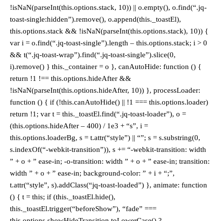
!isNaN(parseInt(this.options.stack, 10)) || o.empty(), o.find(“.jq-
toast-single:hidden”).remove(), o.append(this._toastEl),
this.options.stack && !isNaN(parseInt(this.options.stack), 10)) {
var i = o.find(“.jq-toast-single”).length – this.options.stack; i > 0
&& t(“.jq-toast-wrap”).find(“.jq-toast-single”).slice(0,
i).remove() } this._container = o }, canAutoHide: function () {
return !1 !== this.options.hideAfter &&
!isNaN(parseInt(this.options.hideAfter, 10)) }, processLoader:
function () { if (!this.canAutoHide() || !1 === this.options.loader)
return !1; var t = this._toastEl.find(“.jq-toast-loader”), o =
(this.options.hideAfter – 400) / 1e3 + “s”, i =
this.options.loaderBg, s = t.attr(“style”) || “”; s = s.substring(0,
s.indexOf(“-webkit-transition”)), s += “-webkit-transition: width
” + o + ” ease-in; -o-transition: width ” + o + ” ease-in; transition:
width ” + o + ” ease-in; background-color: ” + i + “;”,
t.attr(“style”, s).addClass(“jq-toast-loaded”) }, animate: function
() { t = this; if (this._toastEl.hide(),
this._toastEl.trigger(“beforeShow”), “fade” ===
this.options.showHideTransition.toLowerCase() ?