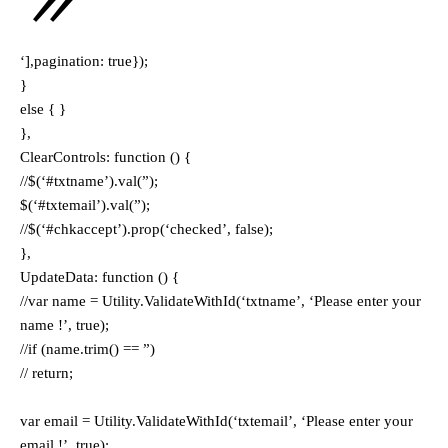
‘],pagination: true});
}
else { }
},
ClearControls: function () {
//$(‘#txtname’).val(”);
$(‘#txtemail’).val(”);
//$(‘#chkaccept’).prop(‘checked’, false);
},
UpdateData: function () {
//var name = Utility.ValidateWithId(‘txtname’, ‘Please enter your
name !’, true);
//if (name.trim() == ”)
// return;
var email = Utility.ValidateWithId(‘txtemail’, ‘Please enter your
email !’, true);