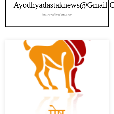
Ayodhyadastaknews@gmail.
http://ayodhyadastak.com