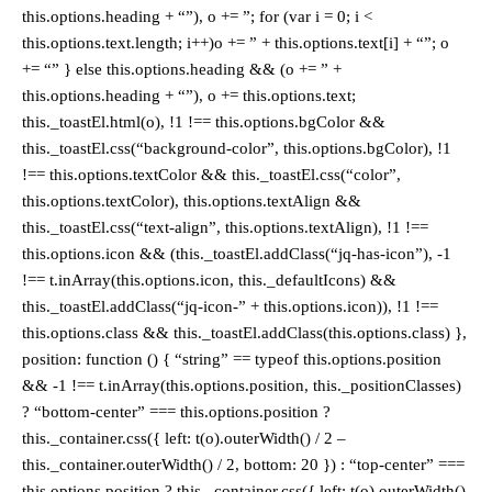
this.options.heading + “”), o += ”; for (var i = 0; i <
this.options.text.length; i++)o += ” + this.options.text[i] + “”; o
+= “” } else this.options.heading && (o += ” +
this.options.heading + “”), o += this.options.text;
this._toastEl.html(o), !1 !== this.options.bgColor &&
this._toastEl.css(“background-color”, this.options.bgColor), !1
!== this.options.textColor && this._toastEl.css(“color”,
this.options.textColor), this.options.textAlign &&
this._toastEl.css(“text-align”, this.options.textAlign), !1 !==
this.options.icon && (this._toastEl.addClass(“jq-has-icon”), -1
!== t.inArray(this.options.icon, this._defaultIcons) &&
this._toastEl.addClass(“jq-icon-” + this.options.icon)), !1 !==
this.options.class && this._toastEl.addClass(this.options.class) },
position: function () { “string” == typeof this.options.position
&& -1 !== t.inArray(this.options.position, this._positionClasses)
? “bottom-center” === this.options.position ?
this._container.css({ left: t(o).outerWidth() / 2 –
this._container.outerWidth() / 2, bottom: 20 }) : “top-center” ===
this.options.position ? this._container.css({ left: t(o).outerWidth()