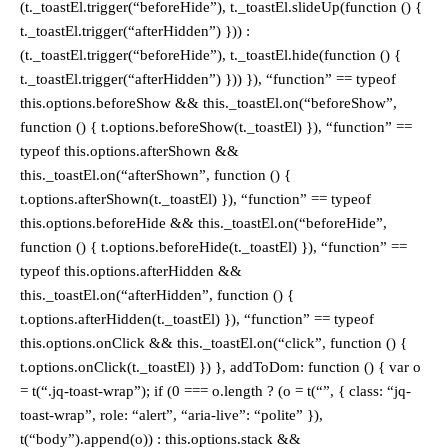
(t._toastEl.trigger(“beforeHide”), t._toastEl.slideUp(function () {
t._toastEl.trigger(“afterHidden”) })) :
(t._toastEl.trigger(“beforeHide”), t._toastEl.hide(function () {
t._toastEl.trigger(“afterHidden”) })) }), “function” == typeof
this.options.beforeShow && this._toastEl.on(“beforeShow”,
function () { t.options.beforeShow(t._toastEl) }), “function” ==
typeof this.options.afterShown &&
this._toastEl.on(“afterShown”, function () {
t.options.afterShown(t._toastEl) }), “function” == typeof
this.options.beforeHide && this._toastEl.on(“beforeHide”,
function () { t.options.beforeHide(t._toastEl) }), “function” ==
typeof this.options.afterHidden &&
this._toastEl.on(“afterHidden”, function () {
t.options.afterHidden(t._toastEl) }), “function” == typeof
this.options.onClick && this._toastEl.on(“click”, function () {
t.options.onClick(t._toastEl) }) }, addToDom: function () { var o
= t(“.jq-toast-wrap”); if (0 === o.length ? (o = t(“”, { class: “jq-
toast-wrap”, role: “alert”, “aria-live”: “polite” }),
t(“body”).append(o)) : this.options.stack &&