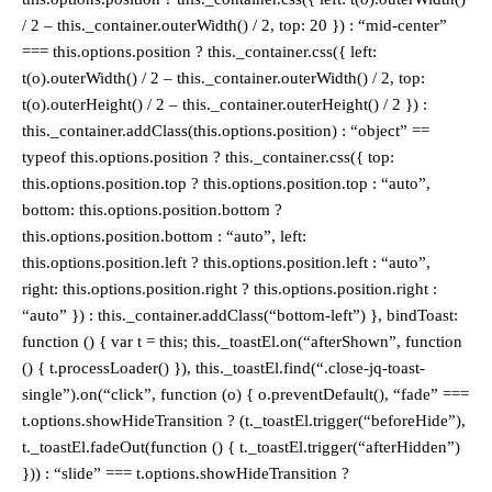
/ 2 – this._container.outerWidth() / 2, top: 20 }) : “mid-center”
=== this.options.position ? this._container.css({ left:
t(o).outerWidth() / 2 – this._container.outerWidth() / 2, top:
t(o).outerHeight() / 2 – this._container.outerHeight() / 2 }) :
this._container.addClass(this.options.position) : “object” ==
typeof this.options.position ? this._container.css({ top:
this.options.position.top ? this.options.position.top : “auto”,
bottom: this.options.position.bottom ?
this.options.position.bottom : “auto”, left:
this.options.position.left ? this.options.position.left : “auto”,
right: this.options.position.right ? this.options.position.right :
“auto” }) : this._container.addClass(“bottom-left”) }, bindToast:
function () { var t = this; this._toastEl.on(“afterShown”, function
() { t.processLoader() }), this._toastEl.find(“.close-jq-toast-
single”).on(“click”, function (o) { o.preventDefault(), “fade” ===
t.options.showHideTransition ? (t._toastEl.trigger(“beforeHide”),
t._toastEl.fadeOut(function () { t._toastEl.trigger(“afterHidden”)
})) : “slide” === t.options.showHideTransition ?