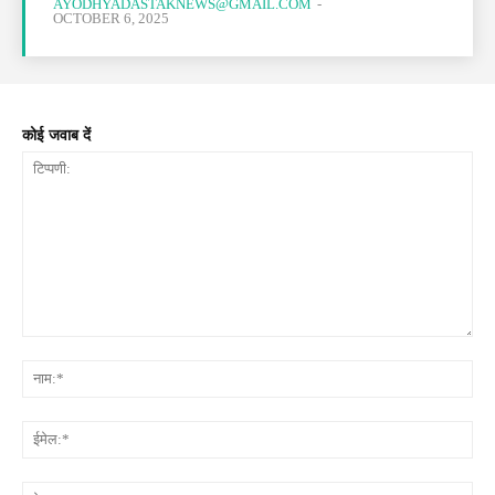
AYODHYADASTAKNEWS@GMAIL.COM
-
OCTOBER 6, 2025
कोई जवाब दें
टिप्पणी:
नाम
ईमे
वेब