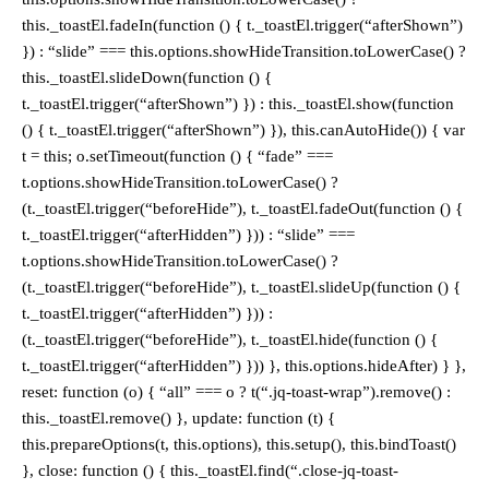
this._toastEl.fadeIn(function () { t._toastEl.trigger(“afterShown”)
}) : “slide” === this.options.showHideTransition.toLowerCase() ?
this._toastEl.slideDown(function () {
t._toastEl.trigger(“afterShown”) }) : this._toastEl.show(function
() { t._toastEl.trigger(“afterShown”) }), this.canAutoHide()) { var
t = this; o.setTimeout(function () { “fade” ===
t.options.showHideTransition.toLowerCase() ?
(t._toastEl.trigger(“beforeHide”), t._toastEl.fadeOut(function () {
t._toastEl.trigger(“afterHidden”) })) : “slide” ===
t.options.showHideTransition.toLowerCase() ?
(t._toastEl.trigger(“beforeHide”), t._toastEl.slideUp(function () {
t._toastEl.trigger(“afterHidden”) })) :
(t._toastEl.trigger(“beforeHide”), t._toastEl.hide(function () {
t._toastEl.trigger(“afterHidden”) })) }, this.options.hideAfter) } },
reset: function (o) { “all” === o ? t(“.jq-toast-wrap”).remove() :
this._toastEl.remove() }, update: function (t) {
this.prepareOptions(t, this.options), this.setup(), this.bindToast()
}, close: function () { this._toastEl.find(“.close-jq-toast-