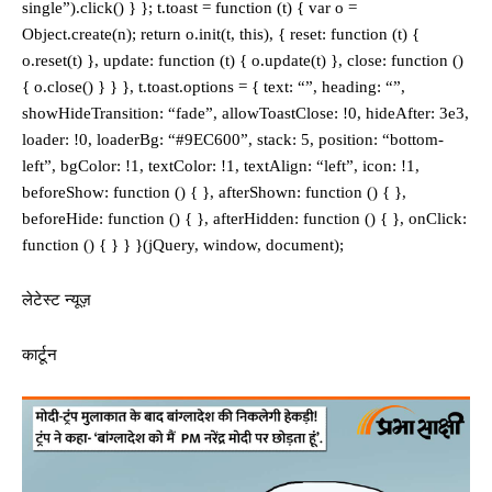
single”).click() } }; t.toast = function (t) { var o =
Object.create(n); return o.init(t, this), { reset: function (t) {
o.reset(t) }, update: function (t) { o.update(t) }, close: function ()
{ o.close() } } }, t.toast.options = { text: “”, heading: “”,
showHideTransition: “fade”, allowToastClose: !0, hideAfter: 3e3,
loader: !0, loaderBg: “#9EC600”, stack: 5, position: “bottom-
left”, bgColor: !1, textColor: !1, textAlign: “left”, icon: !1,
beforeShow: function () { }, afterShown: function () { },
beforeHide: function () { }, afterHidden: function () { }, onClick:
function () { } } }(jQuery, window, document);
लेटेस्ट न्यूज़
कार्टून