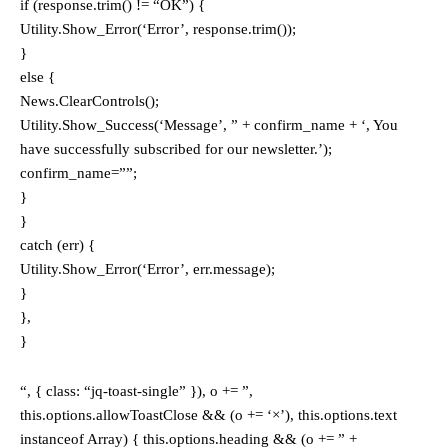
if (response.trim() != “OK”) {
Utility.Show_Error(‘Error’, response.trim());
}
else {
News.ClearControls();
Utility.Show_Success(‘Message’, ” + confirm_name + ‘, You
have successfully subscribed for our newsletter.’);
confirm_name=””;
}
}
catch (err) {
Utility.Show_Error(‘Error’, err.message);
}
},
}
“, { class: “jq-toast-single” }), o += ”,
this.options.allowToastClose && (o += ‘×’), this.options.text
instanceof Array) { this.options.heading && (o += ” +