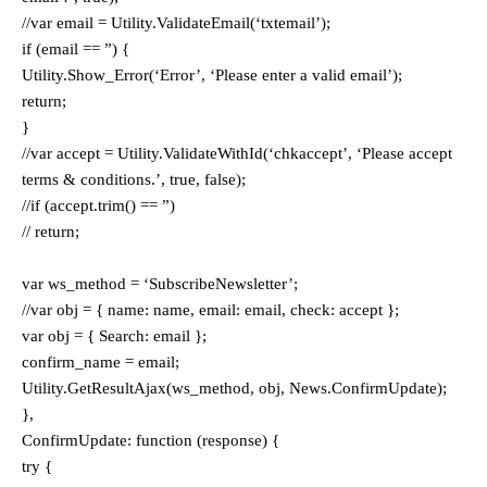
//var email = Utility.ValidateEmail(‘txtemail’);
if (email == ”) {
Utility.Show_Error(‘Error’, ‘Please enter a valid email’);
return;
}
//var accept = Utility.ValidateWithId(‘chkaccept’, ‘Please accept
terms & conditions.’, true, false);
//if (accept.trim() == ”)
// return;
var ws_method = ‘SubscribeNewsletter’;
//var obj = { name: name, email: email, check: accept };
var obj = { Search: email };
confirm_name = email;
Utility.GetResultAjax(ws_method, obj, News.ConfirmUpdate);
},
ConfirmUpdate: function (response) {
try {