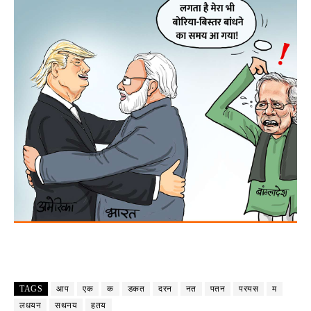
TAGS
आप
एक
क
डकत
दरन
नत
पतन
परयस
म
लधयन
सथनय
हतय