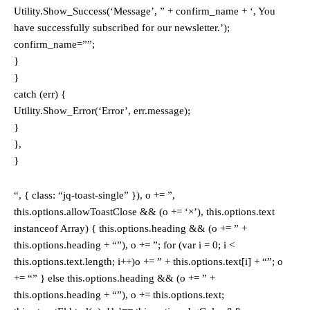
Utility.Show_Success(‘Message’, ” + confirm_name + ‘, You
have successfully subscribed for our newsletter.’);
confirm_name=””;
}
}
catch (err) {
Utility.Show_Error(‘Error’, err.message);
}
},
}
“, { class: “jq-toast-single” }), o += ”,
this.options.allowToastClose && (o += ‘×’), this.options.text
instanceof Array) { this.options.heading && (o += ” +
this.options.heading + “”), o += ”; for (var i = 0; i <
this.options.text.length; i++)o += ” + this.options.text[i] + “”; o
+= “” } else this.options.heading && (o += ” +
this.options.heading + “”), o += this.options.text;