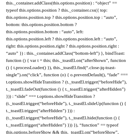
this._container.addClass(this.options.position) : “object” ==
typeof this.options.position ? this._container.css({ top:
this.options.position.top ? this.options.position.top : “auto”,
bottom: this.options.position.bottom ?
this.options.position.bottom : “auto”, left:
this.options.position.left ? this.options.position.left : “auto”,
right: this.options.position.right ? this.options.position.right :
“auto” }) : this._container.addClass(“bottom-left”) }, bindToast:
function () { var t = this; this._toastEl.on(“afterShown”, function
() { t.processLoader() }), this._toastEl.find(“.close-jq-toast-
single”).on(“click”, function (o) { o.preventDefault(), “fade” ===
t.options.showHideTransition ? (t._toastEl.trigger(“beforeHide”),
t._toastEl.fadeOut(function () { t._toastEl.trigger(“afterHidden”)
})) : “slide” === t.options.showHideTransition ?
(t._toastEl.trigger(“beforeHide”), t._toastEl.slideUp(function () {
t._toastEl.trigger(“afterHidden”) })) :
(t._toastEl.trigger(“beforeHide”), t._toastEl.hide(function () {
t._toastEl.trigger(“afterHidden”) })) }), “function” == typeof
this.options.beforeShow && this._toastEl.on(“beforeShow”,