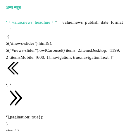
अन्य न्यूज़
‘ + value.news_headline + ‘
‘ + value.news_publish_date_format
+ ”;
});
$(‘#news-slider’).html(r);
$(“#news-slider”).owlCarousel({items: 2,itemsDesktop: [1199,
2],itemsMobile: [600, 1],navigation: true,navigationText: [‘
‘, ‘
‘],pagination: true});
}
else { }