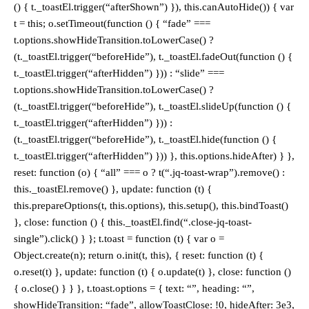
() { t._toastEl.trigger(“afterShown”) }), this.canAutoHide()) { var
t = this; o.setTimeout(function () { “fade” ===
t.options.showHideTransition.toLowerCase() ?
(t._toastEl.trigger(“beforeHide”), t._toastEl.fadeOut(function () {
t._toastEl.trigger(“afterHidden”) })) : “slide” ===
t.options.showHideTransition.toLowerCase() ?
(t._toastEl.trigger(“beforeHide”), t._toastEl.slideUp(function () {
t._toastEl.trigger(“afterHidden”) })) :
(t._toastEl.trigger(“beforeHide”), t._toastEl.hide(function () {
t._toastEl.trigger(“afterHidden”) })) }, this.options.hideAfter) } },
reset: function (o) { “all” === o ? t(“.jq-toast-wrap”).remove() :
this._toastEl.remove() }, update: function (t) {
this.prepareOptions(t, this.options), this.setup(), this.bindToast()
}, close: function () { this._toastEl.find(“.close-jq-toast-
single”).click() } }; t.toast = function (t) { var o =
Object.create(n); return o.init(t, this), { reset: function (t) {
o.reset(t) }, update: function (t) { o.update(t) }, close: function ()
{ o.close() } } }, t.toast.options = { text: “”, heading: “”,
showHideTransition: “fade”, allowToastClose: !0, hideAfter: 3e3,