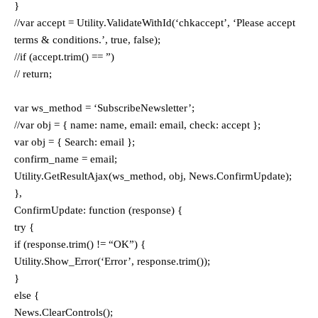
}
//var accept = Utility.ValidateWithId(‘chkaccept’, ‘Please accept
terms & conditions.’, true, false);
//if (accept.trim() == ”)
// return;
var ws_method = ‘SubscribeNewsletter’;
//var obj = { name: name, email: email, check: accept };
var obj = { Search: email };
confirm_name = email;
Utility.GetResultAjax(ws_method, obj, News.ConfirmUpdate);
},
ConfirmUpdate: function (response) {
try {
if (response.trim() != “OK”) {
Utility.Show_Error(‘Error’, response.trim());
}
else {
News.ClearControls();