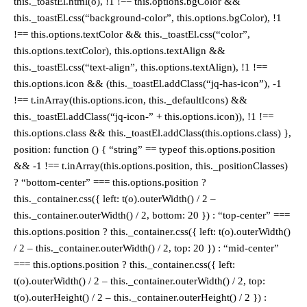
this._toastEl.html(o), !1 !== this.options.bgColor &&
this._toastEl.css(“background-color”, this.options.bgColor), !1
!== this.options.textColor && this._toastEl.css(“color”,
this.options.textColor), this.options.textAlign &&
this._toastEl.css(“text-align”, this.options.textAlign), !1 !==
this.options.icon && (this._toastEl.addClass(“jq-has-icon”), -1
!== t.inArray(this.options.icon, this._defaultIcons) &&
this._toastEl.addClass(“jq-icon-” + this.options.icon)), !1 !==
this.options.class && this._toastEl.addClass(this.options.class) },
position: function () { “string” == typeof this.options.position
&& -1 !== t.inArray(this.options.position, this._positionClasses)
? “bottom-center” === this.options.position ?
this._container.css({ left: t(o).outerWidth() / 2 –
this._container.outerWidth() / 2, bottom: 20 }) : “top-center” ===
this.options.position ? this._container.css({ left: t(o).outerWidth()
/ 2 – this._container.outerWidth() / 2, top: 20 }) : “mid-center”
=== this.options.position ? this._container.css({ left:
t(o).outerWidth() / 2 – this._container.outerWidth() / 2, top:
t(o).outerHeight() / 2 – this._container.outerHeight() / 2 }) :