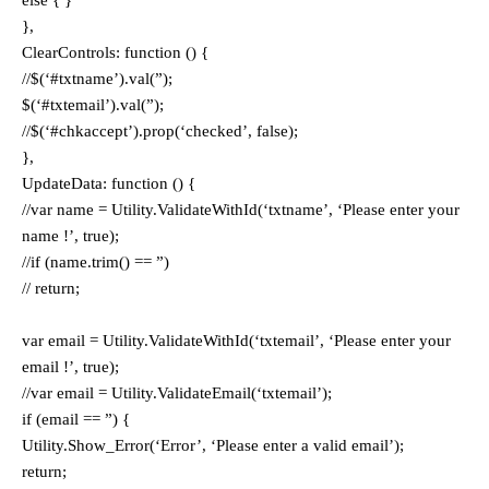
},
ClearControls: function () {
//$(‘#txtname’).val(”);
$(‘#txtemail’).val(”);
//$(‘#chkaccept’).prop(‘checked’, false);
},
UpdateData: function () {
//var name = Utility.ValidateWithId(‘txtname’, ‘Please enter your
name !’, true);
//if (name.trim() == ”)
// return;
var email = Utility.ValidateWithId(‘txtemail’, ‘Please enter your
email !’, true);
//var email = Utility.ValidateEmail(‘txtemail’);
if (email == ”) {
Utility.Show_Error(‘Error’, ‘Please enter a valid email’);
return;