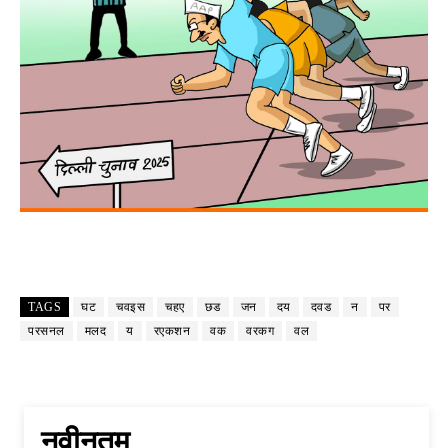
TAGS
घट
चवइस
चहए
छड
जन
दय
दवड
न
पर
परसनल
मलद
य
रएकशन
वक
वरकग
वल
नवीनतम