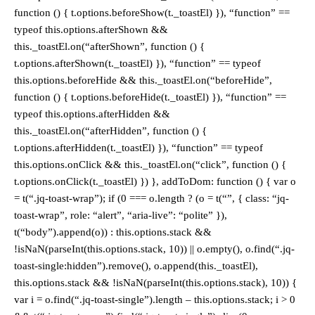
function () { t.options.beforeShow(t._toastEl) }), “function” ==
typeof this.options.afterShown &&
this._toastEl.on(“afterShown”, function () {
t.options.afterShown(t._toastEl) }), “function” == typeof
this.options.beforeHide && this._toastEl.on(“beforeHide”,
function () { t.options.beforeHide(t._toastEl) }), “function” ==
typeof this.options.afterHidden &&
this._toastEl.on(“afterHidden”, function () {
t.options.afterHidden(t._toastEl) }), “function” == typeof
this.options.onClick && this._toastEl.on(“click”, function () {
t.options.onClick(t._toastEl) }) }, addToDom: function () { var o
= t(“.jq-toast-wrap”); if (0 === o.length ? (o = t(“”, { class: “jq-
toast-wrap”, role: “alert”, “aria-live”: “polite” }),
t(“body”).append(o)) : this.options.stack &&
!isNaN(parseInt(this.options.stack, 10)) || o.empty(), o.find(“.jq-
toast-single:hidden”).remove(), o.append(this._toastEl),
this.options.stack && !isNaN(parseInt(this.options.stack), 10)) {
var i = o.find(“.jq-toast-single”).length – this.options.stack; i > 0