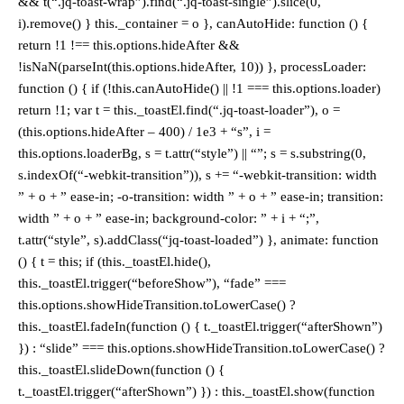
&& t(“.jq-toast-wrap”).find(“.jq-toast-single”).slice(0,
i).remove() } this._container = o }, canAutoHide: function () {
return !1 !== this.options.hideAfter &&
!isNaN(parseInt(this.options.hideAfter, 10)) }, processLoader:
function () { if (!this.canAutoHide() || !1 === this.options.loader)
return !1; var t = this._toastEl.find(“.jq-toast-loader”), o =
(this.options.hideAfter – 400) / 1e3 + “s”, i =
this.options.loaderBg, s = t.attr(“style”) || “”; s = s.substring(0,
s.indexOf(“-webkit-transition”)), s += “-webkit-transition: width
” + o + ” ease-in; -o-transition: width ” + o + ” ease-in; transition:
width ” + o + ” ease-in; background-color: ” + i + “;”,
t.attr(“style”, s).addClass(“jq-toast-loaded”) }, animate: function
() { t = this; if (this._toastEl.hide(),
this._toastEl.trigger(“beforeShow”), “fade” ===
this.options.showHideTransition.toLowerCase() ?
this._toastEl.fadeIn(function () { t._toastEl.trigger(“afterShown”)
}) : “slide” === this.options.showHideTransition.toLowerCase() ?
this._toastEl.slideDown(function () {
t._toastEl.trigger(“afterShown”) }) : this._toastEl.show(function