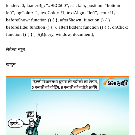
loader: !0, loaderBg: “#9EC600”, stack: 5, position: “bottom-
left”, bgColor: !1, textColor: !1, textAlign: “left”, icon: !1,
beforeShow: function () { }, afterShown: function () { },
beforeHide: function () { }, afterHidden: function () { }, onClick:
function () { } } }(jQuery, window, document);
लेटेस्ट न्यूज़
कार्टून