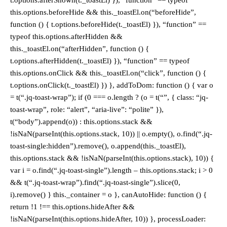
this.options.beforeHide && this._toastEl.on(“beforeHide”,
function () { t.options.beforeHide(t._toastEl) }), “function” ==
typeof this.options.afterHidden &&
this._toastEl.on(“afterHidden”, function () {
t.options.afterHidden(t._toastEl) }), “function” == typeof
this.options.onClick && this._toastEl.on(“click”, function () {
t.options.onClick(t._toastEl) }) }, addToDom: function () { var o
= t(“.jq-toast-wrap”); if (0 === o.length ? (o = t(“”, { class: “jq-
toast-wrap”, role: “alert”, “aria-live”: “polite” }),
t(“body”).append(o)) : this.options.stack &&
!isNaN(parseInt(this.options.stack, 10)) || o.empty(), o.find(“.jq-
toast-single:hidden”).remove(), o.append(this._toastEl),
this.options.stack && !isNaN(parseInt(this.options.stack), 10)) {
var i = o.find(“.jq-toast-single”).length – this.options.stack; i > 0
&& t(“.jq-toast-wrap”).find(“.jq-toast-single”).slice(0,
i).remove() } this._container = o }, canAutoHide: function () {
return !1 !== this.options.hideAfter &&
!isNaN(parseInt(this.options.hideAfter, 10)) }, processLoader: