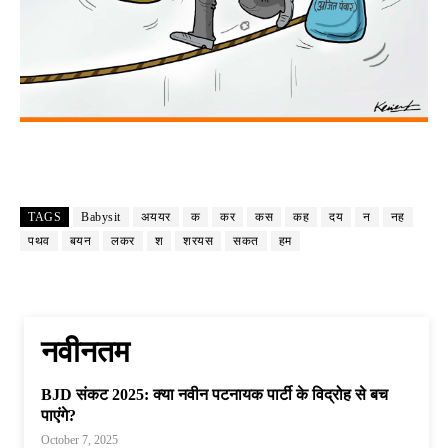
TAGS
Babysit
अययर
क
कर
कस
कह
दय
न
नह
पथव
बयन
लकर
श
शरयस
सकत
हम
नवीनतम
BJD संकट 2025: क्या नवीन पटनायक पार्टी के विद्रोह से बच
पाएंगे?
October 7, 2025