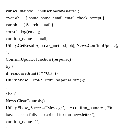
var ws_method = ‘SubscribeNewsletter’;
//var obj = { name: name, email: email, check: accept };
var obj = { Search: email };
console.log(email);
confirm_name = email;
Utility.GetResultAjax(ws_method, obj, News.ConfirmUpdate);
},
ConfirmUpdate: function (response) {
try {
if (response.trim() != “OK”) {
Utility.Show_Error(‘Error’, response.trim());
}
else {
News.ClearControls();
Utility.Show_Success(‘Message’, ” + confirm_name + ‘, You
have successfully subscribed for our newsletter.’);
confirm_name=””;
}