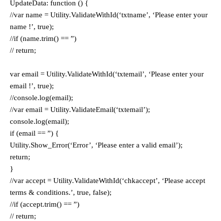
UpdateData: function () {
//var name = Utility.ValidateWithId(‘txtname’, ‘Please enter your
name !’, true);
//if (name.trim() == ”)
// return;
var email = Utility.ValidateWithId(‘txtemail’, ‘Please enter your
email !’, true);
//console.log(email);
//var email = Utility.ValidateEmail(‘txtemail’);
console.log(email);
if (email == ”) {
Utility.Show_Error(‘Error’, ‘Please enter a valid email’);
return;
}
//var accept = Utility.ValidateWithId(‘chkaccept’, ‘Please accept
terms & conditions.’, true, false);
//if (accept.trim() == ”)
// return;