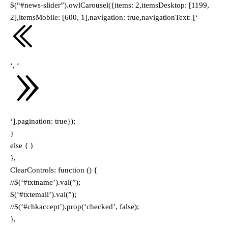
$(“#news-slider”).owlCarousel({items: 2,itemsDesktop: [1199,
2],itemsMobile: [600, 1],navigation: true,navigationText: [‘
‘, ‘
‘],pagination: true});
}
else { }
},
ClearControls: function () {
//$(‘#txtname’).val(”);
$(‘#txtemail’).val(”);
//$(‘#chkaccept’).prop(‘checked’, false);
},