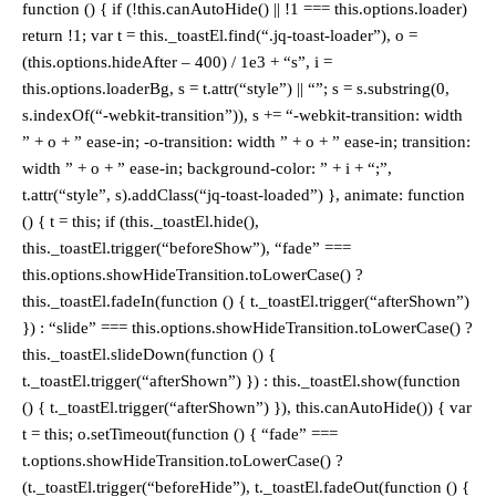
function () { if (!this.canAutoHide() || !1 === this.options.loader)
return !1; var t = this._toastEl.find(“.jq-toast-loader”), o =
(this.options.hideAfter – 400) / 1e3 + “s”, i =
this.options.loaderBg, s = t.attr(“style”) || “”; s = s.substring(0,
s.indexOf(“-webkit-transition”)), s += “-webkit-transition: width
” + o + ” ease-in; -o-transition: width ” + o + ” ease-in; transition:
width ” + o + ” ease-in; background-color: ” + i + “;”,
t.attr(“style”, s).addClass(“jq-toast-loaded”) }, animate: function
() { t = this; if (this._toastEl.hide(),
this._toastEl.trigger(“beforeShow”), “fade” ===
this.options.showHideTransition.toLowerCase() ?
this._toastEl.fadeIn(function () { t._toastEl.trigger(“afterShown”)
}) : “slide” === this.options.showHideTransition.toLowerCase() ?
this._toastEl.slideDown(function () {
t._toastEl.trigger(“afterShown”) }) : this._toastEl.show(function
() { t._toastEl.trigger(“afterShown”) }), this.canAutoHide()) { var
t = this; o.setTimeout(function () { “fade” ===
t.options.showHideTransition.toLowerCase() ?
(t._toastEl.trigger(“beforeHide”), t._toastEl.fadeOut(function () {