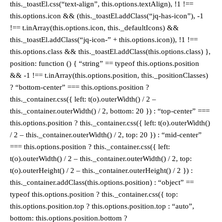
this._toastEl.css(“text-align”, this.options.textAlign), !1 !==
this.options.icon && (this._toastEl.addClass(“jq-has-icon”), -1
!== t.inArray(this.options.icon, this._defaultIcons) &&
this._toastEl.addClass(“jq-icon-” + this.options.icon)), !1 !==
this.options.class && this._toastEl.addClass(this.options.class) },
position: function () { “string” == typeof this.options.position
&& -1 !== t.inArray(this.options.position, this._positionClasses)
? “bottom-center” === this.options.position ?
this._container.css({ left: t(o).outerWidth() / 2 –
this._container.outerWidth() / 2, bottom: 20 }) : “top-center” ===
this.options.position ? this._container.css({ left: t(o).outerWidth()
/ 2 – this._container.outerWidth() / 2, top: 20 }) : “mid-center”
=== this.options.position ? this._container.css({ left:
t(o).outerWidth() / 2 – this._container.outerWidth() / 2, top:
t(o).outerHeight() / 2 – this._container.outerHeight() / 2 }) :
this._container.addClass(this.options.position) : “object” ==
typeof this.options.position ? this._container.css({ top:
this.options.position.top ? this.options.position.top : “auto”,
bottom: this.options.position.bottom ?