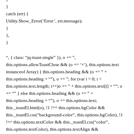
}
catch (err) {
Utility.Show_Error(‘Error’, err.message);
}
},
}
“, { class: “jq-toast-single” }), o += ”,
this.options.allowToastClose && (o += ‘×’), this.options.text
instanceof Array) { this.options.heading && (o += ” +
this.options.heading + “”), o += ”; for (var i = 0; i <
this.options.text.length; i++)o += ” + this.options.text[i] + “”; o
+= “” } else this.options.heading && (o += ” +
this.options.heading + “”), o += this.options.text;
this._toastEl.html(o), !1 !== this.options.bgColor &&
this._toastEl.css(“background-color”, this.options.bgColor), !1
!== this.options.textColor && this._toastEl.css(“color”,
this.options.textColor), this.options.textAlign &&