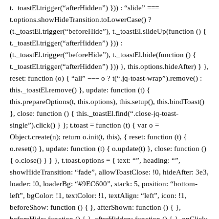
t._toastEl.trigger(“afterHidden”) })) : “slide” ===
t.options.showHideTransition.toLowerCase() ?
(t._toastEl.trigger(“beforeHide”), t._toastEl.slideUp(function () {
t._toastEl.trigger(“afterHidden”) })) :
(t._toastEl.trigger(“beforeHide”), t._toastEl.hide(function () {
t._toastEl.trigger(“afterHidden”) })) }, this.options.hideAfter) } },
reset: function (o) { “all” === o ? t(“.jq-toast-wrap”).remove() :
this._toastEl.remove() }, update: function (t) {
this.prepareOptions(t, this.options), this.setup(), this.bindToast()
}, close: function () { this._toastEl.find(“.close-jq-toast-
single”).click() } }; t.toast = function (t) { var o =
Object.create(n); return o.init(t, this), { reset: function (t) {
o.reset(t) }, update: function (t) { o.update(t) }, close: function ()
{ o.close() } } }, t.toast.options = { text: “”, heading: “”,
showHideTransition: “fade”, allowToastClose: !0, hideAfter: 3e3,
loader: !0, loaderBg: “#9EC600”, stack: 5, position: “bottom-
left”, bgColor: !1, textColor: !1, textAlign: “left”, icon: !1,
beforeShow: function () { }, afterShown: function () { },
beforeHide: function () { }, afterHidden: function () { }, onClick: