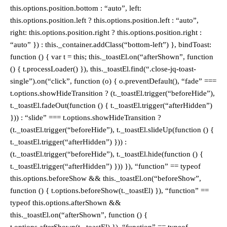
this.options.position.bottom : “auto”, left:
this.options.position.left ? this.options.position.left : “auto”,
right: this.options.position.right ? this.options.position.right :
“auto” }) : this._container.addClass(“bottom-left”) }, bindToast:
function () { var t = this; this._toastEl.on(“afterShown”, function
() { t.processLoader() }), this._toastEl.find(“.close-jq-toast-
single”).on(“click”, function (o) { o.preventDefault(), “fade” ===
t.options.showHideTransition ? (t._toastEl.trigger(“beforeHide”),
t._toastEl.fadeOut(function () { t._toastEl.trigger(“afterHidden”)
})) : “slide” === t.options.showHideTransition ?
(t._toastEl.trigger(“beforeHide”), t._toastEl.slideUp(function () {
t._toastEl.trigger(“afterHidden”) })) :
(t._toastEl.trigger(“beforeHide”), t._toastEl.hide(function () {
t._toastEl.trigger(“afterHidden”) })) }), “function” == typeof
this.options.beforeShow && this._toastEl.on(“beforeShow”,
function () { t.options.beforeShow(t._toastEl) }), “function” ==
typeof this.options.afterShown &&
this._toastEl.on(“afterShown”, function () {
t.options.afterShown(t._toastEl) }), “function” == typeof