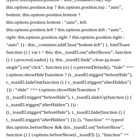
this.options.position.top ? this.options.position.top : “auto”,
bottom: this.options.position.bottom ?
this.options.position.bottom : “auto”, left:
this.options.position.left ? this.options.position.left : “auto”,
right: this.options.position.right ? this.options.position.right :
“auto” }) : this._container.addClass(“bottom-left”) }, bindToast:
function () { var t = this; this._toastEl.on(“afterShown”, function
() { t.processLoader() }), this._toastEl.find(“.close-jq-toast-
single”).on(“click”, function (o) { o.preventDefault(), “fade” ===
t.options.showHideTransition ? (t._toastEl.trigger(“beforeHide”),
t._toastEl.fadeOut(function () { t._toastEl.trigger(“afterHidden”)
})) : “slide” === t.options.showHideTransition ?
(t._toastEl.trigger(“beforeHide”), t._toastEl.slideUp(function () {
t._toastEl.trigger(“afterHidden”) })) :
(t._toastEl.trigger(“beforeHide”), t._toastEl.hide(function () {
t._toastEl.trigger(“afterHidden”) })) }), “function” == typeof
this.options.beforeShow && this._toastEl.on(“beforeShow”,
function () { t.options.beforeShow(t._toastEl) }), “function” ==