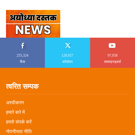
255,324
128,657
97,058
फैंस
फॉलोवर
सब्सक्राइबर्स
त्वरित सम्पक
अस्वीकरण
हमारे बारे में
हमसे संपर्क करें
गोपनीयता नीति