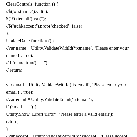
ClearControls: function () {
//$(‘#txtname’).val(”);
$(‘#txtemail’).val(”);
//$(‘#chkaccept’).prop(‘checked’, false);
},
UpdateData: function () {
//var name = Utility.ValidateWithId(‘txtname’, ‘Please enter your
name !’, true);
//if (name.trim() == ”)
// return;
var email = Utility.ValidateWithId(‘txtemail’, ‘Please enter your
email !’, true);
//var email = Utility.ValidateEmail(‘txtemail’);
if (email == ”) {
Utility.Show_Error(‘Error’, ‘Please enter a valid email’);
return;
}
//var accept = Utility.ValidateWithId(‘chkaccept’, ‘Please accept