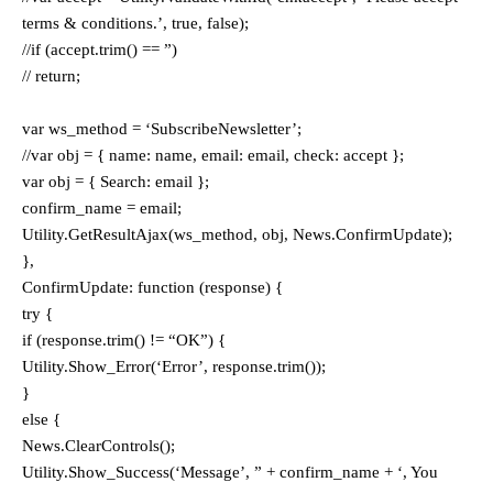
terms & conditions.’, true, false);
//if (accept.trim() == ”)
// return;
var ws_method = ‘SubscribeNewsletter’;
//var obj = { name: name, email: email, check: accept };
var obj = { Search: email };
confirm_name = email;
Utility.GetResultAjax(ws_method, obj, News.ConfirmUpdate);
},
ConfirmUpdate: function (response) {
try {
if (response.trim() != “OK”) {
Utility.Show_Error(‘Error’, response.trim());
}
else {
News.ClearControls();
Utility.Show_Success(‘Message’, ” + confirm_name + ‘, You