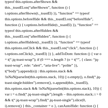
typeof this.options.afterShown &&
this._toastEl.on(“afterShown”, function () {
t.options.afterShown(t._toastEl) }), “function” == typeof
this.options.beforeHide && this._toastEl.on(“beforeHide”,
function () { t.options.beforeHide(t._toastEl) }), “function” ==
typeof this.options.afterHidden &&
this._toastEl.on(“afterHidden”, function () {
t.options.afterHidden(t._toastEl) }), “function” == typeof
this.options.onClick && this._toastEl.on(“click”, function () {
t.options.onClick(t._toastEl) }) }, addToDom: function () { var o
= t(“.jq-toast-wrap”); if (0 === o.length ? (o = t(“”, { class: “jq-
toast-wrap”, role: “alert”, “aria-live”: “polite” }),
t(“body”).append(o)) : this.options.stack &&
!isNaN(parseInt(this.options.stack, 10)) || o.empty(), o.find(“.jq-
toast-single:hidden”).remove(), o.append(this._toastEl),
this.options.stack && !isNaN(parseInt(this.options.stack), 10)) {
var i = o.find(“.jq-toast-single”).length – this.options.stack; i > 0
&& t(“.jq-toast-wrap”).find(“.jq-toast-single”).slice(0,
i).remove() } this._container = o }, canAutoHide: function () {