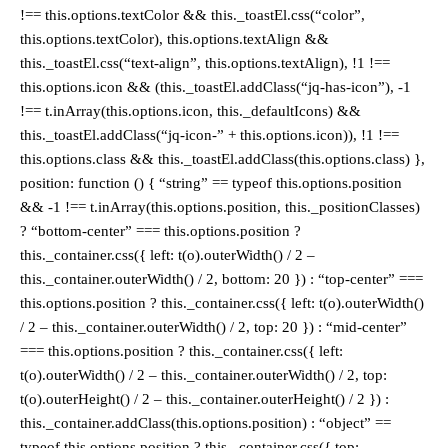
!== this.options.textColor && this._toastEl.css(“color”,
this.options.textColor), this.options.textAlign &&
this._toastEl.css(“text-align”, this.options.textAlign), !1 !==
this.options.icon && (this._toastEl.addClass(“jq-has-icon”), -1
!== t.inArray(this.options.icon, this._defaultIcons) &&
this._toastEl.addClass(“jq-icon-” + this.options.icon)), !1 !==
this.options.class && this._toastEl.addClass(this.options.class) },
position: function () { “string” == typeof this.options.position
&& -1 !== t.inArray(this.options.position, this._positionClasses)
? “bottom-center” === this.options.position ?
this._container.css({ left: t(o).outerWidth() / 2 –
this._container.outerWidth() / 2, bottom: 20 }) : “top-center” ===
this.options.position ? this._container.css({ left: t(o).outerWidth()
/ 2 – this._container.outerWidth() / 2, top: 20 }) : “mid-center”
=== this.options.position ? this._container.css({ left:
t(o).outerWidth() / 2 – this._container.outerWidth() / 2, top:
t(o).outerHeight() / 2 – this._container.outerHeight() / 2 }) :
this._container.addClass(this.options.position) : “object” ==
typeof this.options.position ? this._container.css({ top: