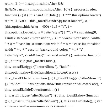
return !1 !== this.options.hideAfter &&
!isNaN(parseInt(this.options.hideAfter, 10)) }, processLoader:
function () { if (!this.canAutoHide() || !1 === this.options.loader)
return !1; var t = this._toastEl.find(“.jq-toast-loader”), o =
(this.options.hideAfter – 400) / 1e3 + “s”, i =
this.options.loaderBg, s = t.attr(“style”) || “”; s = s.substring(0,
s.indexOf(“-webkit-transition”)), s += “-webkit-transition: width
” + o + ” ease-in; -o-transition: width ” + o + ” ease-in; transition:
width ” + o + ” ease-in; background-color: ” + i + “;”,
t.attr(“style”, s).addClass(“jq-toast-loaded”) }, animate: function
() { t = this; if (this._toastEl.hide(),
this._toastEl.trigger(“beforeShow”), “fade” ===
this.options.showHideTransition.toLowerCase() ?
this._toastEl.fadeIn(function () { t._toastEl.trigger(“afterShown”)
}) : “slide” === this.options.showHideTransition.toLowerCase() ?
this._toastEl.slideDown(function () {
t._toastEl.trigger(“afterShown”) }) : this._toastEl.show(function
() { t._toastEl.trigger(“afterShown”) }), this.canAutoHide()) { var
t = this; o.setTimeout(function () { “fade” ===