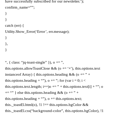
have successfully subscribed for our newsletter.’);
confirm_name=””;
}
}
catch (err) {
Utility.Show_Error(‘Error’, err.message);
}
},
}
“, { class: “jq-toast-single” }), o += ”,
this.options.allowToastClose && (o += ‘×’), this.options.text
instanceof Array) { this.options.heading && (o += ” +
this.options.heading + “”), o += ”; for (var i = 0; i <
this.options.text.length; i++)o += ” + this.options.text[i] + “”; o
+= “” } else this.options.heading && (o += ” +
this.options.heading + “”), o += this.options.text;
this._toastEl.html(o), !1 !== this.options.bgColor &&
this._toastEl.css(“background-color”, this.options.bgColor), !1