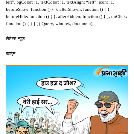
left”, bgColor: !1, textColor: !1, textAlign: “left”, icon: !1,
beforeShow: function () { }, afterShown: function () { },
beforeHide: function () { }, afterHidden: function () { }, onClick:
function () { } } }(jQuery, window, document);
लेटेस्ट न्यूज़
कार्टून