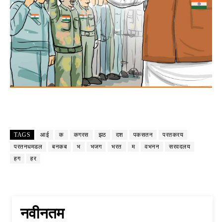
TAGS
आई
क
कगरस
झठ
दश
पकसतन
परतकरय
परतनधमडल
बनकब
भ
भजग
भरत
म
वभनन
सरवदलय
हग
हर
नवीनतम