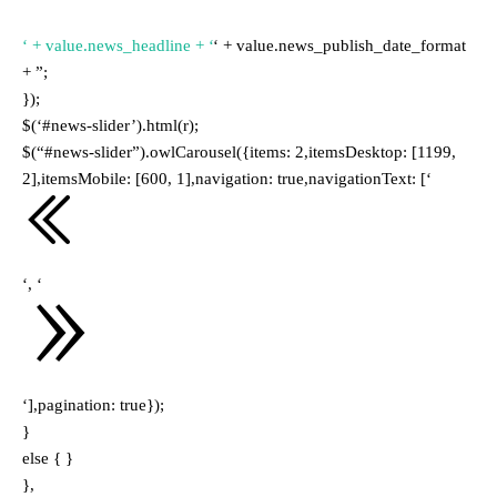
‘ + value.news_headline + ‘
‘ + value.news_publish_date_format
+ ”;
});
$(‘#news-slider’).html(r);
$(“#news-slider”).owlCarousel({items: 2,itemsDesktop: [1199,
2],itemsMobile: [600, 1],navigation: true,navigationText: [‘
‘, ‘
‘],pagination: true});
}
else { }
},