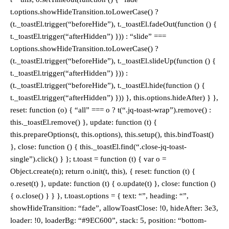
t.options.showHideTransition.toLowerCase() ?
(t._toastEl.trigger(“beforeHide”), t._toastEl.fadeOut(function () {
t._toastEl.trigger(“afterHidden”) })) : “slide” ===
t.options.showHideTransition.toLowerCase() ?
(t._toastEl.trigger(“beforeHide”), t._toastEl.slideUp(function () {
t._toastEl.trigger(“afterHidden”) })) :
(t._toastEl.trigger(“beforeHide”), t._toastEl.hide(function () {
t._toastEl.trigger(“afterHidden”) })) }, this.options.hideAfter) } },
reset: function (o) { “all” === o ? t(“.jq-toast-wrap”).remove() :
this._toastEl.remove() }, update: function (t) {
this.prepareOptions(t, this.options), this.setup(), this.bindToast()
}, close: function () { this._toastEl.find(“.close-jq-toast-
single”).click() } }; t.toast = function (t) { var o =
Object.create(n); return o.init(t, this), { reset: function (t) {
o.reset(t) }, update: function (t) { o.update(t) }, close: function ()
{ o.close() } } }, t.toast.options = { text: “”, heading: “”,
showHideTransition: “fade”, allowToastClose: !0, hideAfter: 3e3,
loader: !0, loaderBg: “#9EC600”, stack: 5, position: “bottom-