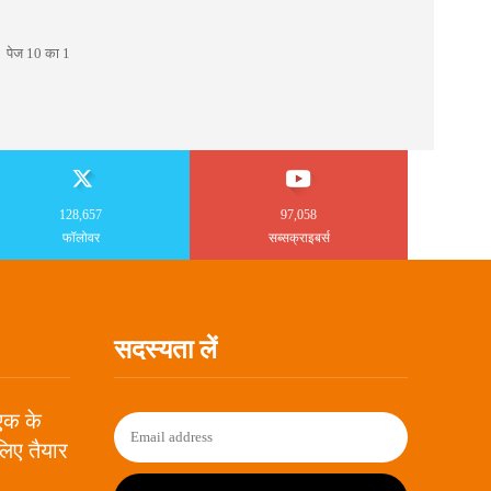
पेज 10 का 1
128,657
97,058
फॉलोवर
सब्सक्राइबर्स
सदस्यता लें
 एक के
लिए तैयार