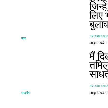
जिन्ह
लिए भ
बुलाव
AYODHYAD
खेल
मैं द
तमिल
साधत
AYODHYAD
राष्ट्रीय