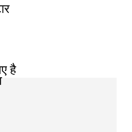
टार
ए है
ा