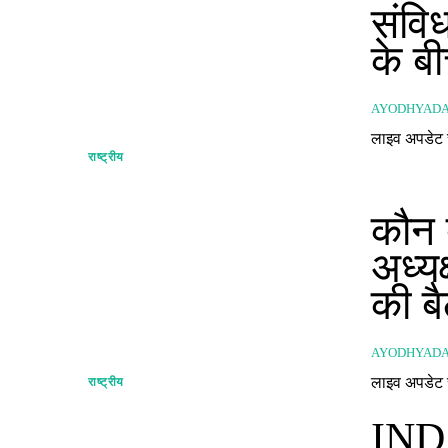
संवि
के ब
AYODHYAD
राष्ट्रीय
कौन 
अध्यक
की ब
AYODHYAD
राष्ट्रीय
IND 