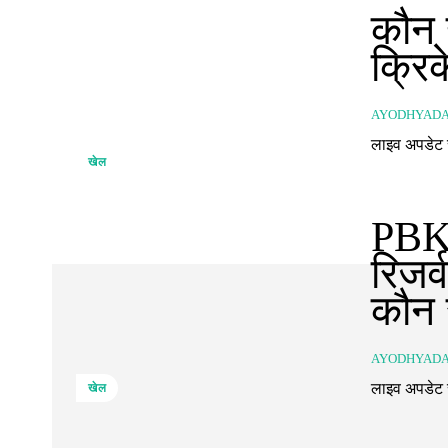
कौन ह
क्रिक
AYODHYAD
खेल
PBKS
रिजर्
कौन स
AYODHYAD
खेल