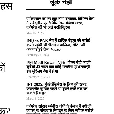
चूकें नहीं
 बहस
पाकिस्तान का हर झूठ होगा बेनकाब, विभिन्न देशों
में सर्वदलीय प्रतिनिधिमंडल भेजेगा भारत,
कांग्रेस की भी आई प्रतिक्रिया
May 16, 2025
IND vs PAK मैच में हार्दिक पंड्या को सपोर्ट
करने पहुंची थी जैसमीन वालिया, डेटिंग की
अफवाह हुई तेज- Video
February 24, 2025
PM Modi Kuwait Visit: पीएम मोदी जाएंगे
ों
कुवैत! 43 साल बाद कोई भारतीय प्रधानमंत्री
इस मुस्लिम देश में होगा
December 18, 2024
IPL 2025: मुंबई इंडियंस के लिए बुरी खबर,
जसप्रीत बुमराह पहले या दूसरे हफ्ते तक रह
सकते हैं बाहर
March 8, 2025
कांग्रेस सांसद धर्मवीरा गांधी ने पंजाब में नशीली
ैक?
दवाओं के संकट से निपटने के लिए जैविक नशीले