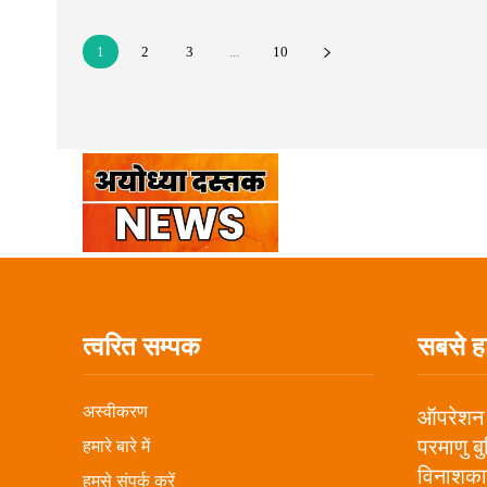
1
2
3
...
10
त्वरित सम्पक
सबसे ह
अस्वीकरण
ऑपरेशन 
परमाणु ब
हमारे बारे में
विनाशकार
हमसे संपर्क करें