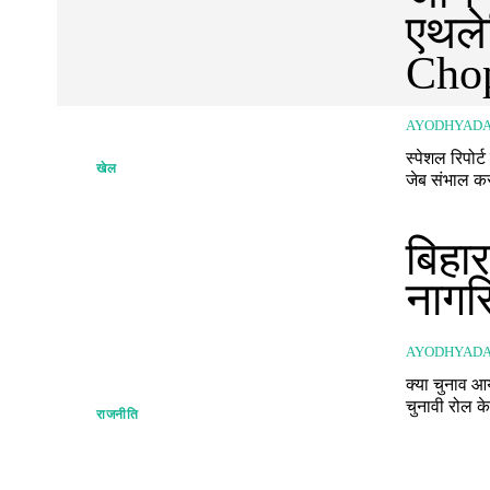
एथले
Chop
AYODHYAD
स्पेशल रिपोर्ट लाइफ & साइंस आज का राशिफल मेष | Ariesउलझन और मुसीबत वाला दिन है। दोपहर बा
खेल
जेब संभाल कर
बिहार
नागर
AYODHYAD
क्या चुनाव 
चुनावी रोल क
राजनीति