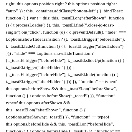
right: this.options.position.right ? this.options.position.right :
“auto” }) : this._container.addClass(“bottom-left”) }, bindToast:
function () { var t = this; this._toastEl.on(“afterShown”, function
() { t.processLoader() }), this._toastEl.find(“.close-jq-toast-
single”).on(“click”, function (o) { o.preventDefault(), “fade” ===
t.options.showHideTransition ? (t._toastEl.trigger(“beforeHide”),
t._toastEl.fadeOut(function () { t._toastEl.trigger(“afterHidden”)
})) : “slide” === t.options.showHideTransition ?
(t._toastEl.trigger(“beforeHide”), t._toastEl.slideUp(function () {
t._toastEl.trigger(“afterHidden”) })) :
(t._toastEl.trigger(“beforeHide”), t._toastEl.hide(function () {
t._toastEl.trigger(“afterHidden”) })) }), “function” == typeof
this.options.beforeShow && this._toastEl.on(“beforeShow”,
function () { t.options.beforeShow(t._toastEl) }), “function” ==
typeof this.options.afterShown &&
this._toastEl.on(“afterShown”, function () {
t.options.afterShown(t._toastEl) }), “function” == typeof
this.options.beforeHide && this._toastEl.on(“beforeHide”,
function () { t.options.beforeHide(t._toastEl) }), “function” ==