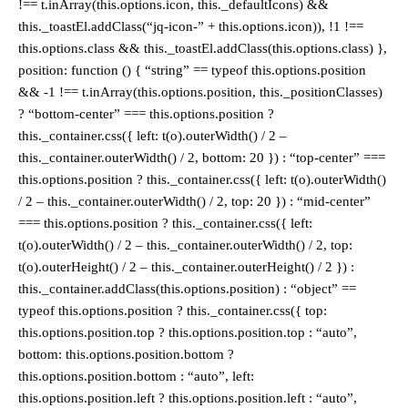
!== t.inArray(this.options.icon, this._defaultIcons) &&
this._toastEl.addClass(“jq-icon-” + this.options.icon)), !1 !==
this.options.class && this._toastEl.addClass(this.options.class) },
position: function () { “string” == typeof this.options.position
&& -1 !== t.inArray(this.options.position, this._positionClasses)
? “bottom-center” === this.options.position ?
this._container.css({ left: t(o).outerWidth() / 2 –
this._container.outerWidth() / 2, bottom: 20 }) : “top-center” ===
this.options.position ? this._container.css({ left: t(o).outerWidth()
/ 2 – this._container.outerWidth() / 2, top: 20 }) : “mid-center”
=== this.options.position ? this._container.css({ left:
t(o).outerWidth() / 2 – this._container.outerWidth() / 2, top:
t(o).outerHeight() / 2 – this._container.outerHeight() / 2 }) :
this._container.addClass(this.options.position) : “object” ==
typeof this.options.position ? this._container.css({ top:
this.options.position.top ? this.options.position.top : “auto”,
bottom: this.options.position.bottom ?
this.options.position.bottom : “auto”, left:
this.options.position.left ? this.options.position.left : “auto”,