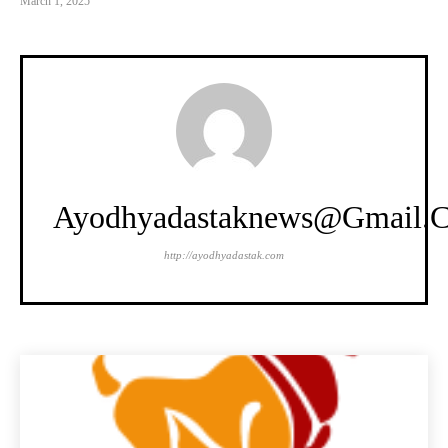
March 1, 2025
Ayodhyadastaknews@gmail.
http://ayodhyadastak.com