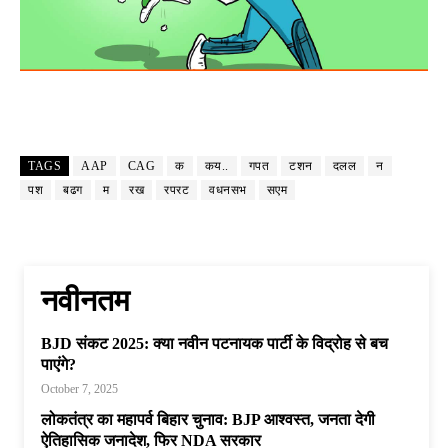
TAGS
AAP
CAG
क
कय..
गपत
टशन
दलल
न
पश
बढग
म
रख
रपरट
वधनसभ
सएम
नवीनतम
BJD संकट 2025: क्या नवीन पटनायक पार्टी के विद्रोह से बच
पाएंगे?
October 7, 2025
लोकतंत्र का महापर्व बिहार चुनाव: BJP आश्वस्त, जनता देगी
ऐतिहासिक जनादेश, फिर NDA सरकार