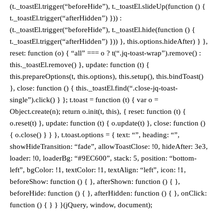
(t._toastEl.trigger(“beforeHide”), t._toastEl.slideUp(function () {
t._toastEl.trigger(“afterHidden”) })) :
(t._toastEl.trigger(“beforeHide”), t._toastEl.hide(function () {
t._toastEl.trigger(“afterHidden”) })) }, this.options.hideAfter) } },
reset: function (o) { “all” === o ? t(“.jq-toast-wrap”).remove() :
this._toastEl.remove() }, update: function (t) {
this.prepareOptions(t, this.options), this.setup(), this.bindToast()
}, close: function () { this._toastEl.find(“.close-jq-toast-
single”).click() } }; t.toast = function (t) { var o =
Object.create(n); return o.init(t, this), { reset: function (t) {
o.reset(t) }, update: function (t) { o.update(t) }, close: function ()
{ o.close() } } }, t.toast.options = { text: “”, heading: “”,
showHideTransition: “fade”, allowToastClose: !0, hideAfter: 3e3,
loader: !0, loaderBg: “#9EC600”, stack: 5, position: “bottom-
left”, bgColor: !1, textColor: !1, textAlign: “left”, icon: !1,
beforeShow: function () { }, afterShown: function () { },
beforeHide: function () { }, afterHidden: function () { }, onClick:
function () { } } }(jQuery, window, document);