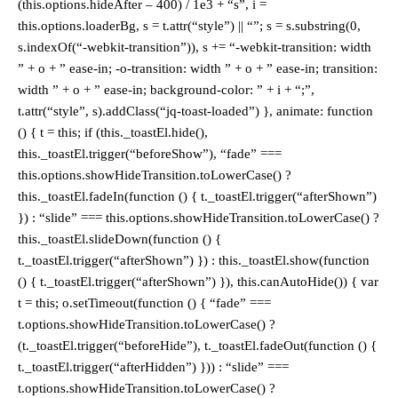
(this.options.hideAfter – 400) / 1e3 + “s”, i =
this.options.loaderBg, s = t.attr(“style”) || “”; s = s.substring(0,
s.indexOf(“-webkit-transition”)), s += “-webkit-transition: width
” + o + ” ease-in; -o-transition: width ” + o + ” ease-in; transition:
width ” + o + ” ease-in; background-color: ” + i + “;”,
t.attr(“style”, s).addClass(“jq-toast-loaded”) }, animate: function
() { t = this; if (this._toastEl.hide(),
this._toastEl.trigger(“beforeShow”), “fade” ===
this.options.showHideTransition.toLowerCase() ?
this._toastEl.fadeIn(function () { t._toastEl.trigger(“afterShown”)
}) : “slide” === this.options.showHideTransition.toLowerCase() ?
this._toastEl.slideDown(function () {
t._toastEl.trigger(“afterShown”) }) : this._toastEl.show(function
() { t._toastEl.trigger(“afterShown”) }), this.canAutoHide()) { var
t = this; o.setTimeout(function () { “fade” ===
t.options.showHideTransition.toLowerCase() ?
(t._toastEl.trigger(“beforeHide”), t._toastEl.fadeOut(function () {
t._toastEl.trigger(“afterHidden”) })) : “slide” ===
t.options.showHideTransition.toLowerCase() ?