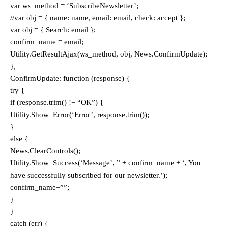
var ws_method = ‘SubscribeNewsletter’;
//var obj = { name: name, email: email, check: accept };
var obj = { Search: email };
confirm_name = email;
Utility.GetResultAjax(ws_method, obj, News.ConfirmUpdate);
},
ConfirmUpdate: function (response) {
try {
if (response.trim() != “OK”) {
Utility.Show_Error(‘Error’, response.trim());
}
else {
News.ClearControls();
Utility.Show_Success(‘Message’, ” + confirm_name + ‘, You
have successfully subscribed for our newsletter.’);
confirm_name=””;
}
}
catch (err) {