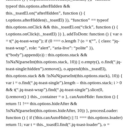
typeof this.options.afterHidden &&
this._toastEl.on(“afterHidden”, function () {
t.options.afterHidden(t._toastEl) }), “function” == typeof
this.options.onClick && this._toastEl.on(“click”, function () {
t.options.onClick(t._toastEl) }) }, addToDom: function () { var o
= t(“.jq-toast-wrap”); if (0 === o.length ? (o = t(“”, { class: “jq-
toast-wrap”, role: “alert”, “aria-live”: “polite” }),
t(“body”).append(o)) : this.options.stack &&
!isNaN(parseInt(this.options.stack, 10)) || o.empty(), o.find(“.jq-
toast-single:hidden”).remove(), o.append(this._toastEl),
this.options.stack && !isNaN(parseInt(this.options.stack), 10)) {
var i = o.find(“.jq-toast-single”).length – this.options.stack; i > 0
&& t(“.jq-toast-wrap”).find(“.jq-toast-single”).slice(0,
i).remove() } this._container = o }, canAutoHide: function () {
return !1 !== this.options.hideAfter &&
!isNaN(parseInt(this.options.hideAfter, 10)) }, processLoader:
function () { if (!this.canAutoHide() || !1 === this.options.loader)
return !1; var t = this._toastEl.find(“.jq-toast-loader”), o =