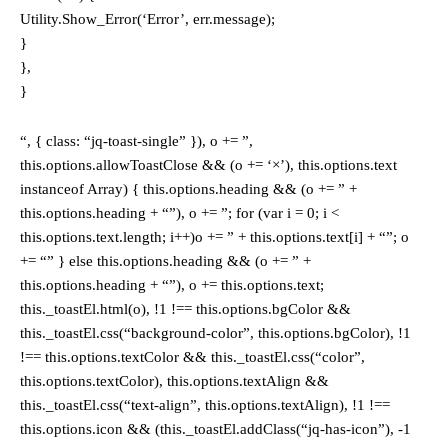
Utility.Show_Error(‘Error’, err.message);
}
},
}
“, { class: “jq-toast-single” }), o += ”,
this.options.allowToastClose && (o += ‘×’), this.options.text
instanceof Array) { this.options.heading && (o += ” +
this.options.heading + “”), o += ”; for (var i = 0; i <
this.options.text.length; i++)o += ” + this.options.text[i] + “”; o
+= “” } else this.options.heading && (o += ” +
this.options.heading + “”), o += this.options.text;
this._toastEl.html(o), !1 !== this.options.bgColor &&
this._toastEl.css(“background-color”, this.options.bgColor), !1
!== this.options.textColor && this._toastEl.css(“color”,
this.options.textColor), this.options.textAlign &&
this._toastEl.css(“text-align”, this.options.textAlign), !1 !==
this.options.icon && (this._toastEl.addClass(“jq-has-icon”), -1