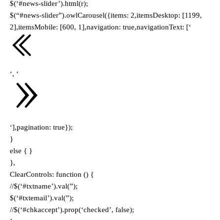
$(‘#news-slider’).html(r);
$(“#news-slider”).owlCarousel({items: 2,itemsDesktop: [1199,
2],itemsMobile: [600, 1],navigation: true,navigationText: [‘
‘, ‘
‘],pagination: true});
}
else { }
},
ClearControls: function () {
//$(‘#txtname’).val(”);
$(‘#txtemail’).val(”);
//$(‘#chkaccept’).prop(‘checked’, false);