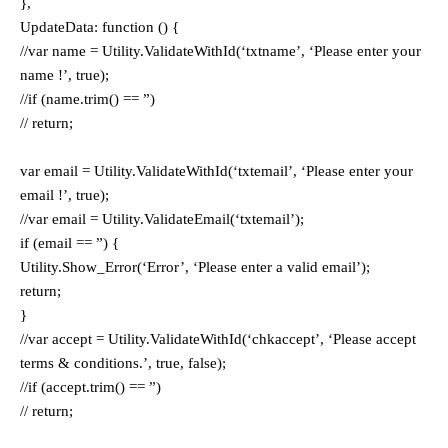
},
UpdateData: function () {
//var name = Utility.ValidateWithId(‘txtname’, ‘Please enter your
name !’, true);
//if (name.trim() == ”)
// return;
var email = Utility.ValidateWithId(‘txtemail’, ‘Please enter your
email !’, true);
//var email = Utility.ValidateEmail(‘txtemail’);
if (email == ”) {
Utility.Show_Error(‘Error’, ‘Please enter a valid email’);
return;
}
//var accept = Utility.ValidateWithId(‘chkaccept’, ‘Please accept
terms & conditions.’, true, false);
//if (accept.trim() == ”)
// return;