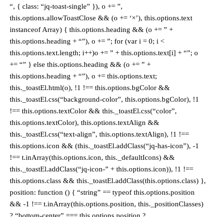
“, { class: “jq-toast-single” }), o += ”,
this.options.allowToastClose && (o += ‘×’), this.options.text
instanceof Array) { this.options.heading && (o += ” +
this.options.heading + “”), o += ”; for (var i = 0; i <
this.options.text.length; i++)o += ” + this.options.text[i] + “”; o
+= “” } else this.options.heading && (o += ” +
this.options.heading + “”), o += this.options.text;
this._toastEl.html(o), !1 !== this.options.bgColor &&
this._toastEl.css(“background-color”, this.options.bgColor), !1
!== this.options.textColor && this._toastEl.css(“color”,
this.options.textColor), this.options.textAlign &&
this._toastEl.css(“text-align”, this.options.textAlign), !1 !==
this.options.icon && (this._toastEl.addClass(“jq-has-icon”), -1
!== t.inArray(this.options.icon, this._defaultIcons) &&
this._toastEl.addClass(“jq-icon-” + this.options.icon)), !1 !==
this.options.class && this._toastEl.addClass(this.options.class) },
position: function () { “string” == typeof this.options.position
&& -1 !== t.inArray(this.options.position, this._positionClasses)
? “bottom-center” === this.options.position ?