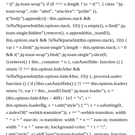
= t(“.jq-toast-wrap”); if (0 === o.length ? (o = t(“”, { class: “jq-
toast-wrap”, role: “alert”, “aria-live”: “polite” }),
t(“body”).append(o)) : this.options.stack &&
!isNaN(parseInt(this.options.stack, 10)) || o.empty(), o.find(“.jq-
toast-single:hidden”).remove(), o.append(this._toastEl),
this.options.stack && !isNaN(parseInt(this.options.stack), 10)) {
var i = o.find(“.jq-toast-single”).length – this.options.stack; i > 0
&& t(“.jq-toast-wrap”).find(“.jq-toast-single”).slice(0,
i).remove() } this._container = o }, canAutoHide: function () {
return !1 !== this.options.hideAfter &&
!isNaN(parseInt(this.options.hideAfter, 10)) }, processLoader:
function () { if (!this.canAutoHide() || !1 === this.options.loader)
return !1; var t = this._toastEl.find(“.jq-toast-loader”), o =
(this.options.hideAfter – 400) / 1e3 + “s”, i =
this.options.loaderBg, s = t.attr(“style”) || “”; s = s.substring(0,
s.indexOf(“-webkit-transition”)), s += “-webkit-transition: width
” + o + ” ease-in; -o-transition: width ” + o + ” ease-in; transition:
width ” + o + ” ease-in; background-color: ” + i + “;”,
t.attr(“style”, s).addClass(“jq-toast-loaded”) }, animate: function