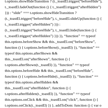
t.options.showHideTransition ? (t._toastEl.trigger(“beforeHide”),
t._toastEl.fadeOut(function () { t._toastEl.trigger(“afterHidden”)
})) : “slide” === t.options.showHideTransition ?
(t._toastEl.trigger(“beforeHide”), t._toastEl.slideUp(function () {
t._toastEl.trigger(“afterHidden”) })) :
(t._toastEl.trigger(“beforeHide”), t._toastEl.hide(function () {
t._toastEl.trigger(“afterHidden”) })) }), “function” == typeof
this.options.beforeShow && this._toastEl.on(“beforeShow”,
function () { t.options.beforeShow(t._toastEl) }), “function” ==
typeof this.options.afterShown &&
this._toastEl.on(“afterShown”, function () {
t.options.afterShown(t._toastEl) }), “function” == typeof
this.options.beforeHide && this._toastEl.on(“beforeHide”,
function () { t.options.beforeHide(t._toastEl) }), “function” ==
typeof this.options.afterHidden &&
this._toastEl.on(“afterHidden”, function () {
t.options.afterHidden(t._toastEl) }), “function” == typeof
this.options.onClick && this._toastEl.on(“click”, function () {
t.options.onClick(t._toastEl) }) }, addToDom: function () { var o