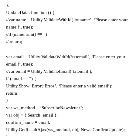
},
UpdateData: function () {
//var name = Utility.ValidateWithId(‘txtname’, ‘Please enter your
name !’, true);
//if (name.trim() == ”)
// return;
var email = Utility.ValidateWithId(‘txtemail’, ‘Please enter your
email !’, true);
//var email = Utility.ValidateEmail(‘txtemail’);
if (email == ”) {
Utility.Show_Error(‘Error’, ‘Please enter a valid email’);
return;
}
var ws_method = ‘SubscribeNewsletter’;
var obj = { Search: email };
confirm_name = email;
Utility.GetResultAjax(ws_method, obj, News.ConfirmUpdate);