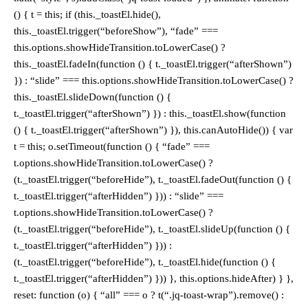
() { t = this; if (this._toastEl.hide(),
this._toastEl.trigger(“beforeShow”), “fade” ===
this.options.showHideTransition.toLowerCase() ?
this._toastEl.fadeIn(function () { t._toastEl.trigger(“afterShown”)
}) : “slide” === this.options.showHideTransition.toLowerCase() ?
this._toastEl.slideDown(function () {
t._toastEl.trigger(“afterShown”) }) : this._toastEl.show(function
() { t._toastEl.trigger(“afterShown”) }), this.canAutoHide()) { var
t = this; o.setTimeout(function () { “fade” ===
t.options.showHideTransition.toLowerCase() ?
(t._toastEl.trigger(“beforeHide”), t._toastEl.fadeOut(function () {
t._toastEl.trigger(“afterHidden”) })) : “slide” ===
t.options.showHideTransition.toLowerCase() ?
(t._toastEl.trigger(“beforeHide”), t._toastEl.slideUp(function () {
t._toastEl.trigger(“afterHidden”) })) :
(t._toastEl.trigger(“beforeHide”), t._toastEl.hide(function () {
t._toastEl.trigger(“afterHidden”) })) }, this.options.hideAfter) } },
reset: function (o) { “all” === o ? t(“.jq-toast-wrap”).remove() :