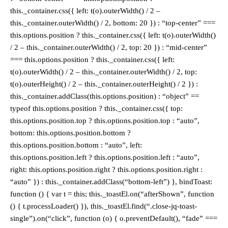
this._container.css({ left: t(o).outerWidth() / 2 –
this._container.outerWidth() / 2, bottom: 20 }) : “top-center” ===
this.options.position ? this._container.css({ left: t(o).outerWidth()
/ 2 – this._container.outerWidth() / 2, top: 20 }) : “mid-center”
=== this.options.position ? this._container.css({ left:
t(o).outerWidth() / 2 – this._container.outerWidth() / 2, top:
t(o).outerHeight() / 2 – this._container.outerHeight() / 2 }) :
this._container.addClass(this.options.position) : “object” ==
typeof this.options.position ? this._container.css({ top:
this.options.position.top ? this.options.position.top : “auto”,
bottom: this.options.position.bottom ?
this.options.position.bottom : “auto”, left:
this.options.position.left ? this.options.position.left : “auto”,
right: this.options.position.right ? this.options.position.right :
“auto” }) : this._container.addClass(“bottom-left”) }, bindToast:
function () { var t = this; this._toastEl.on(“afterShown”, function
() { t.processLoader() }), this._toastEl.find(“.close-jq-toast-
single”).on(“click”, function (o) { o.preventDefault(), “fade” ===