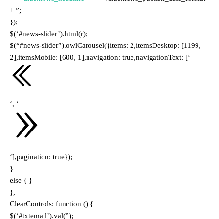
+ ”;
});
$(‘#news-slider’).html(r);
$(“#news-slider”).owlCarousel({items: 2,itemsDesktop: [1199,
2],itemsMobile: [600, 1],navigation: true,navigationText: [‘
‘, ‘
‘],pagination: true});
}
else { }
},
ClearControls: function () {
$(‘#txtemail’).val(”);