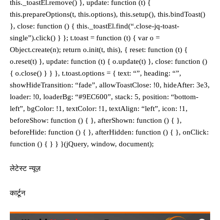
this._toastEl.remove() }, update: function (t) {
this.prepareOptions(t, this.options), this.setup(), this.bindToast()
}, close: function () { this._toastEl.find(“.close-jq-toast-
single”).click() } }; t.toast = function (t) { var o =
Object.create(n); return o.init(t, this), { reset: function (t) {
o.reset(t) }, update: function (t) { o.update(t) }, close: function ()
{ o.close() } } }, t.toast.options = { text: “”, heading: “”,
showHideTransition: “fade”, allowToastClose: !0, hideAfter: 3e3,
loader: !0, loaderBg: “#9EC600”, stack: 5, position: “bottom-
left”, bgColor: !1, textColor: !1, textAlign: “left”, icon: !1,
beforeShow: function () { }, afterShown: function () { },
beforeHide: function () { }, afterHidden: function () { }, onClick:
function () { } } }(jQuery, window, document);
लेटेस्ट न्यूज़
कार्टून