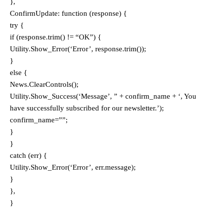
},
ConfirmUpdate: function (response) {
try {
if (response.trim() != “OK”) {
Utility.Show_Error(‘Error’, response.trim());
}
else {
News.ClearControls();
Utility.Show_Success(‘Message’, ” + confirm_name + ‘, You
have successfully subscribed for our newsletter.’);
confirm_name=””;
}
}
catch (err) {
Utility.Show_Error(‘Error’, err.message);
}
},
}