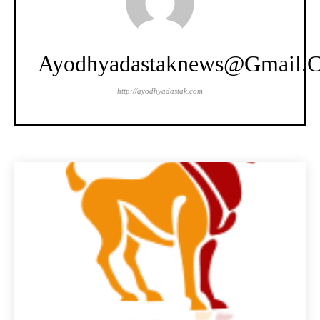
Ayodhyadastaknews@gmail.
http://ayodhyadastak.com