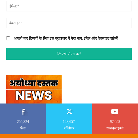
ईमे
वेब
अगली बार टिप्पणी के लिए इस ब्राउज़र में मेरा नाम, ईमेल और वेबसाइट सहेजें
255,324
128,657
97,058
फैंस
फॉलोवर
सब्सक्राइबर्स