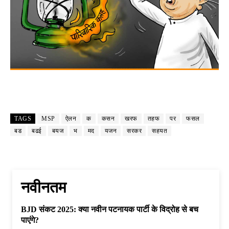
TAGS
MSP
ऐलन
क
कसन
खरफ
तहफ
पर
फसल
बड
बढई
बयज
भ
मद
यजन
सरकर
सहयत
नवीनतम
BJD संकट 2025: क्या नवीन पटनायक पार्टी के विद्रोह से बच
पाएंगे?