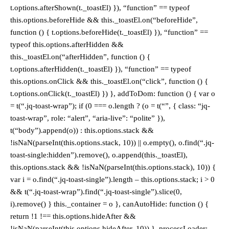
t.options.afterShown(t._toastEl) }), “function” == typeof
this.options.beforeHide && this._toastEl.on(“beforeHide”,
function () { t.options.beforeHide(t._toastEl) }), “function” ==
typeof this.options.afterHidden &&
this._toastEl.on(“afterHidden”, function () {
t.options.afterHidden(t._toastEl) }), “function” == typeof
this.options.onClick && this._toastEl.on(“click”, function () {
t.options.onClick(t._toastEl) }) }, addToDom: function () { var o
= t(“.jq-toast-wrap”); if (0 === o.length ? (o = t(“”, { class: “jq-
toast-wrap”, role: “alert”, “aria-live”: “polite” }),
t(“body”).append(o)) : this.options.stack &&
!isNaN(parseInt(this.options.stack, 10)) || o.empty(), o.find(“.jq-
toast-single:hidden”).remove(), o.append(this._toastEl),
this.options.stack && !isNaN(parseInt(this.options.stack), 10)) {
var i = o.find(“.jq-toast-single”).length – this.options.stack; i > 0
&& t(“.jq-toast-wrap”).find(“.jq-toast-single”).slice(0,
i).remove() } this._container = o }, canAutoHide: function () {
return !1 !== this.options.hideAfter &&
!isNaN(parseInt(this.options.hideAfter, 10)) }, processLoader: