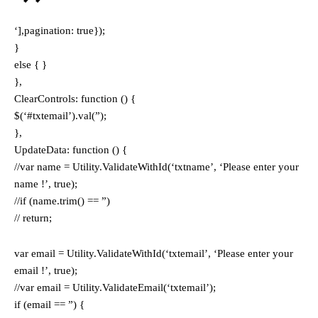
‘],pagination: true});
}
else { }
},
ClearControls: function () {
$(‘#txtemail’).val(”);
},
UpdateData: function () {
//var name = Utility.ValidateWithId(‘txtname’, ‘Please enter your
name !’, true);
//if (name.trim() == ”)
// return;
var email = Utility.ValidateWithId(‘txtemail’, ‘Please enter your
email !’, true);
//var email = Utility.ValidateEmail(‘txtemail’);
if (email == ”) {