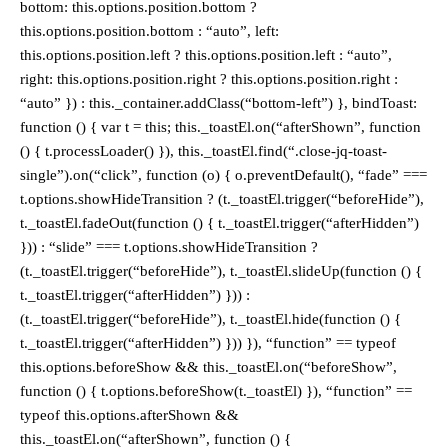
bottom: this.options.position.bottom ?
this.options.position.bottom : “auto”, left:
this.options.position.left ? this.options.position.left : “auto”,
right: this.options.position.right ? this.options.position.right :
“auto” }) : this._container.addClass(“bottom-left”) }, bindToast:
function () { var t = this; this._toastEl.on(“afterShown”, function
() { t.processLoader() }), this._toastEl.find(“.close-jq-toast-
single”).on(“click”, function (o) { o.preventDefault(), “fade” ===
t.options.showHideTransition ? (t._toastEl.trigger(“beforeHide”),
t._toastEl.fadeOut(function () { t._toastEl.trigger(“afterHidden”)
})) : “slide” === t.options.showHideTransition ?
(t._toastEl.trigger(“beforeHide”), t._toastEl.slideUp(function () {
t._toastEl.trigger(“afterHidden”) })) :
(t._toastEl.trigger(“beforeHide”), t._toastEl.hide(function () {
t._toastEl.trigger(“afterHidden”) })) }), “function” == typeof
this.options.beforeShow && this._toastEl.on(“beforeShow”,
function () { t.options.beforeShow(t._toastEl) }), “function” ==
typeof this.options.afterShown &&
this._toastEl.on(“afterShown”, function () {