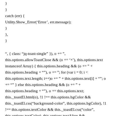
}
}
catch (err) {
Utility.Show_Error(‘Error’, err.message);
}
},
}
“, { class: “jq-toast-single” }), o += ”,
this.options.allowToastClose && (o += ‘×’), this.options.text
instanceof Array) { this.options.heading && (o += ” +
this.options.heading + “”), o += ”; for (var i = 0; i <
this.options.text.length; i++)o += ” + this.options.text[i] + “”; o
+= “” } else this.options.heading && (o += ” +
this.options.heading + “”), o += this.options.text;
this._toastEl.html(o), !1 !== this.options.bgColor &&
this._toastEl.css(“background-color”, this.options.bgColor), !1
!== this.options.textColor && this._toastEl.css(“color”,
this.options.textColor), this.options.textAlign &&