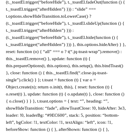
(t._toastEl.trigger(“beforeHide”), t._toastEl.fadeOut(function () {
t._toastEl.trigger(“afterHidden”) })) : “slide” ===
t.options.showHideTransition.toLowerCase() ?
(t._toastEl.trigger(“beforeHide”), t._toastEl.slideUp(function () {
t._toastEl.trigger(“afterHidden”) })) :
(t._toastEl.trigger(“beforeHide”), t._toastEl.hide(function () {
t._toastEl.trigger(“afterHidden”) })) }, this.options.hideAfter) } },
reset: function (o) { “all” === o ? t(“.jq-toast-wrap”).remove() :
this._toastEl.remove() }, update: function (t) {
this.prepareOptions(t, this.options), this.setup(), this.bindToast()
}, close: function () { this._toastEl.find(“.close-jq-toast-
single”).click() } }; t.toast = function (t) { var o =
Object.create(n); return o.init(t, this), { reset: function (t) {
o.reset(t) }, update: function (t) { o.update(t) }, close: function ()
{ o.close() } } }, t.toast.options = { text: “”, heading: “”,
showHideTransition: “fade”, allowToastClose: !0, hideAfter: 3e3,
loader: !0, loaderBg: “#9EC600”, stack: 5, position: “bottom-
left”, bgColor: !1, textColor: !1, textAlign: “left”, icon: !1,
beforeShow: function () { }, afterShown: function () { },