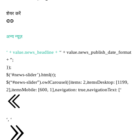
शेयर करें
अन्य न्यूज़
‘ + value.news_headline + ‘
‘ + value.news_publish_date_format
+ ”;
});
$(‘#news-slider’).html(r);
$(“#news-slider”).owlCarousel({items: 2,itemsDesktop: [1199,
2],itemsMobile: [600, 1],navigation: true,navigationText: [‘
‘, ‘