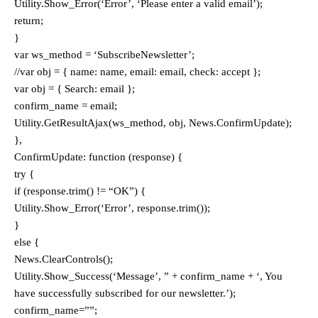
Utility.Show_Error(‘Error’, ‘Please enter a valid email’);
return;
}
var ws_method = ‘SubscribeNewsletter’;
//var obj = { name: name, email: email, check: accept };
var obj = { Search: email };
confirm_name = email;
Utility.GetResultAjax(ws_method, obj, News.ConfirmUpdate);
},
ConfirmUpdate: function (response) {
try {
if (response.trim() != “OK”) {
Utility.Show_Error(‘Error’, response.trim());
}
else {
News.ClearControls();
Utility.Show_Success(‘Message’, ” + confirm_name + ‘, You
have successfully subscribed for our newsletter.’);
confirm_name=””;