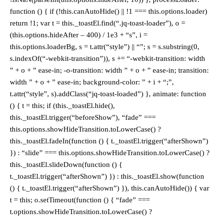
function () { if (!this.canAutoHide() || !1 === this.options.loader)
return !1; var t = this._toastEl.find(“.jq-toast-loader”), o =
(this.options.hideAfter – 400) / 1e3 + “s”, i =
this.options.loaderBg, s = t.attr(“style”) || “”; s = s.substring(0,
s.indexOf(“-webkit-transition”)), s += “-webkit-transition: width
” + o + ” ease-in; -o-transition: width ” + o + ” ease-in; transition:
width ” + o + ” ease-in; background-color: ” + i + “;”,
t.attr(“style”, s).addClass(“jq-toast-loaded”) }, animate: function
() { t = this; if (this._toastEl.hide(),
this._toastEl.trigger(“beforeShow”), “fade” ===
this.options.showHideTransition.toLowerCase() ?
this._toastEl.fadeIn(function () { t._toastEl.trigger(“afterShown”)
}) : “slide” === this.options.showHideTransition.toLowerCase() ?
this._toastEl.slideDown(function () {
t._toastEl.trigger(“afterShown”) }) : this._toastEl.show(function
() { t._toastEl.trigger(“afterShown”) }), this.canAutoHide()) { var
t = this; o.setTimeout(function () { “fade” ===
t.options.showHideTransition.toLowerCase() ?