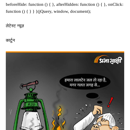
beforeHide: function () { }, afterHidden: function () { }, onClick:
function () { } } }(jQuery, window, document);
लेटेस्ट न्यूज़
कार्टून