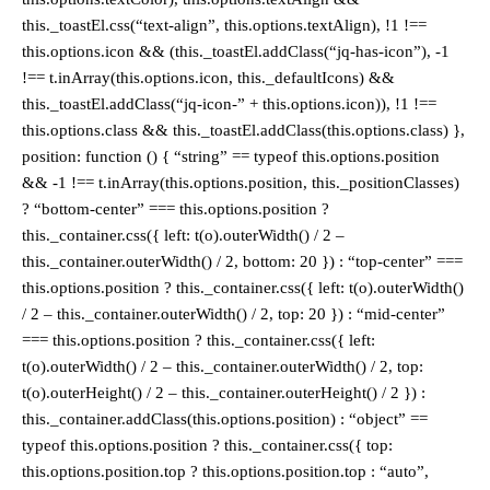
this._toastEl.css(“text-align”, this.options.textAlign), !1 !==
this.options.icon && (this._toastEl.addClass(“jq-has-icon”), -1
!== t.inArray(this.options.icon, this._defaultIcons) &&
this._toastEl.addClass(“jq-icon-” + this.options.icon)), !1 !==
this.options.class && this._toastEl.addClass(this.options.class) },
position: function () { “string” == typeof this.options.position
&& -1 !== t.inArray(this.options.position, this._positionClasses)
? “bottom-center” === this.options.position ?
this._container.css({ left: t(o).outerWidth() / 2 –
this._container.outerWidth() / 2, bottom: 20 }) : “top-center” ===
this.options.position ? this._container.css({ left: t(o).outerWidth()
/ 2 – this._container.outerWidth() / 2, top: 20 }) : “mid-center”
=== this.options.position ? this._container.css({ left:
t(o).outerWidth() / 2 – this._container.outerWidth() / 2, top:
t(o).outerHeight() / 2 – this._container.outerHeight() / 2 }) :
this._container.addClass(this.options.position) : “object” ==
typeof this.options.position ? this._container.css({ top:
this.options.position.top ? this.options.position.top : “auto”,